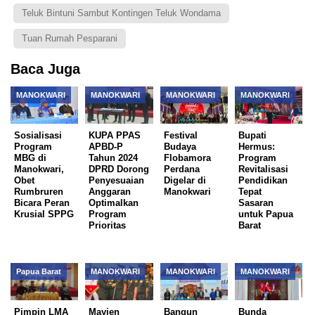
Teluk Bintuni Sambut Kontingen Teluk Wondama
Tuan Rumah Pesparani
Baca Juga
MANOKWARI
MANOKWARI
MANOKWARI
MANOKWARI
Sosialisasi
KUPA PPAS
Festival
Bupati
Program
APBD-P
Budaya
Hermus:
MBG di
Tahun 2024
Flobamora
Program
Manokwari,
DPRD Dorong
Perdana
Revitalisasi
Obet
Penyesuaian
Digelar di
Pendidikan
Rumbruren
Anggaran
Manokwari
Tepat
Bicara Peran
Optimalkan
Sasaran
Krusial SPPG
Program
untuk Papua
Prioritas
Barat
Papua Barat
MANOKWARI
MANOKWARI
MANOKWARI
Pimpin LMA
Mayjen
Bangun
Bunda