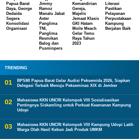
Papua Barat
Jimmy
Kemandirian
Literasi
Daya, George
Ramoz
Gereja,
Pastikan
Dedaida
Manalu Jabat
Majelis
Pelayanan
Segera
Aster
Jemaat Klasis
Perpustakaan
Konsolidasi
Panglima
GKI Hatam
Kampung
Organisasi
TNI,
Moile Meach
Berjalan Baik
Panglima
Gelar Temu
Resmikan
Raya Tahun
Balog dan
2023
Pusminpers
TRENDING
BPSMI Papua Barat Gelar Audisi Peksemida 2026, Siapkan
Delegasi Terbaik Menuju Pekseminas XIX di Jember
Mahasiswa KKN UNCRI Kelompok VIII Sosialisasikan
Pentingnya Siskamling untuk Perkuat Keamanan Kampung
Udopi
Mahasiswa KKN UNCRI Kelompok VIII Kampung Udopi Latih
Warga Olah Hasil Kebun Jadi Produk UMKM