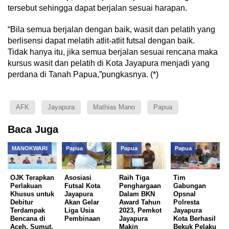
tersebut sehingga dapat berjalan sesuai harapan.
“Bila semua berjalan dengan baik, wasit dan pelatih yang
berlisensi dapat melatih atlit-atlit futsal dengan baik.
Tidak hanya itu, jika semua berjalan sesuai rencana maka
kursus wasit dan pelatih di Kota Jayapura menjadi yang
perdana di Tanah Papua,”pungkasnya. (*)
AFK
Jayapura
Mathias Mano
Papua
Baca Juga
MANOKWARI
Papua
Papua
Papua
OJK Terapkan
Asosiasi
Raih Tiga
Tim
Perlakuan
Futsal Kota
Penghargaan
Gabungan
Khusus untuk
Jayapura
Dalam BKN
Opsnal
Debitur
Akan Gelar
Award Tahun
Polresta
Terdampak
Liga Usia
2023, Pemkot
Jayapura
Bencana di
Pembinaan
Jayapura
Kota Berhasil
Aceh, Sumut,
Makin
Bekuk Pelaku