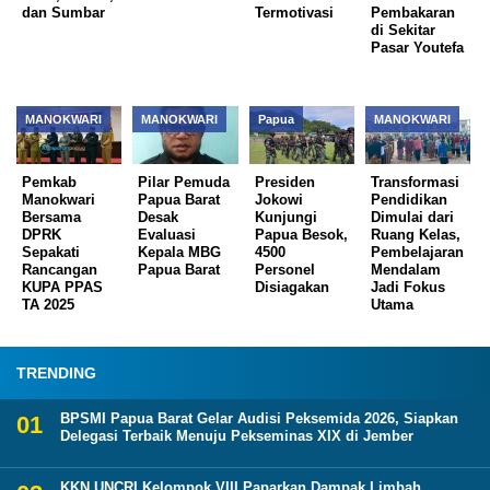
dan Sumbar
Termotivasi
Pembakaran
di Sekitar
Pasar Youtefa
MANOKWARI
MANOKWARI
Papua
MANOKWARI
Pemkab
Pilar Pemuda
Presiden
Transformasi
Manokwari
Papua Barat
Jokowi
Pendidikan
Bersama
Desak
Kunjungi
Dimulai dari
DPRK
Evaluasi
Papua Besok,
Ruang Kelas,
Sepakati
Kepala MBG
4500
Pembelajaran
Rancangan
Papua Barat
Personel
Mendalam
KUPA PPAS
Disiagakan
Jadi Fokus
TA 2025
Utama
TRENDING
BPSMI Papua Barat Gelar Audisi Peksemida 2026, Siapkan
Delegasi Terbaik Menuju Pekseminas XIX di Jember
KKN UNCRI Kelompok VIII Paparkan Dampak Limbah