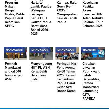
Program
Hartarto
Kalinya, Raja
Kesehatan
Makan
Lantik Paulus
Gowa Ke-
Pastikan
Bergizi
Waterpau
XXXVIII
Akses
Gratis, Polda
Sebagai
Menginjakkan
Layanan JKN
Papua Barat
Ketua DPD
Kaki di Tanah
Tetap Terbuka
Resmikan
Golkar Papua
Papua
Selama Libur
SPPG
Barat Masa
Lebaran 2025
Bahkti 2020-
2025
MANOKWARI
MANOKWARI
MANOKWARI
EKONOMI
Pemkab
Menyongsong
Peringati Hari
Ciptakan
Manokwari
HUT PI, ASN
Pengayoman
Layanan
angkat 546
Kerja Bakti
Ke-80 Tahun
Publik yang
honorer jadi
Bersihkan
2025, Kanwil
Lebih
ASN
Kota
Kemenkum
Berkualitas,
Papua Barat
Pemda
Gelar Aksi
Manokwari
Donor Darah
Launching
GITA
PAPEDA