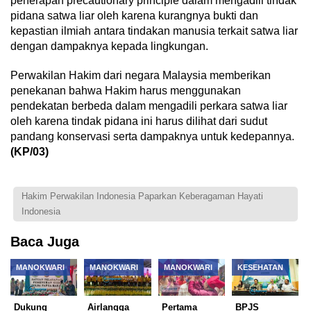
penerapan precautionary principle dalam mengadili tindak
pidana satwa liar oleh karena kurangnya bukti dan
kepastian ilmiah antara tindakan manusia terkait satwa liar
dengan dampaknya kepada lingkungan.
Perwakilan Hakim dari negara Malaysia memberikan
penekanan bahwa Hakim harus menggunakan
pendekatan berbeda dalam mengadili perkara satwa liar
oleh karena tindak pidana ini harus dilihat dari sudut
pandang konservasi serta dampaknya untuk kedepannya.
(KP/03)
Hakim Perwakilan Indonesia Paparkan Keberagaman Hayati
Indonesia
Baca Juga
MANOKWARI
MANOKWARI
MANOKWARI
KESEHATAN
Dukung
Airlangga
Pertama
BPJS