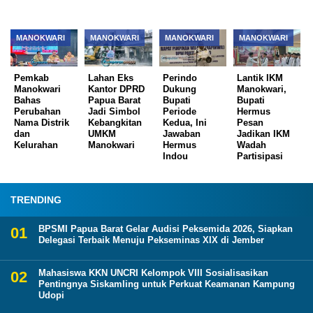
MANOKWARI
MANOKWARI
MANOKWARI
MANOKWARI
Pemkab
Lahan Eks
Perindo
Lantik IKM
Manokwari
Kantor DPRD
Dukung
Manokwari,
Bahas
Papua Barat
Bupati
Bupati
Perubahan
Jadi Simbol
Periode
Hermus
Nama Distrik
Kebangkitan
Kedua, Ini
Pesan
dan
UMKM
Jawaban
Jadikan IKM
Kelurahan
Manokwari
Hermus
Wadah
Indou
Partisipasi
TRENDING
BPSMI Papua Barat Gelar Audisi Peksemida 2026, Siapkan
Delegasi Terbaik Menuju Pekseminas XIX di Jember
Mahasiswa KKN UNCRI Kelompok VIII Sosialisasikan
Pentingnya Siskamling untuk Perkuat Keamanan Kampung
Udopi