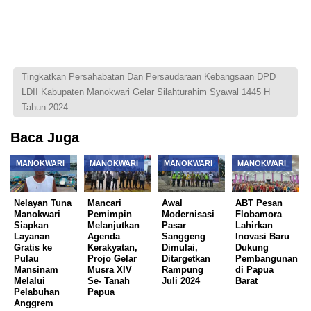
Tingkatkan Persahabatan Dan Persaudaraan Kebangsaan DPD
LDII Kabupaten Manokwari Gelar Silahturahim Syawal 1445 H
Tahun 2024
Baca Juga
MANOKWARI
MANOKWARI
MANOKWARI
MANOKWARI
Nelayan Tuna
Mancari
Awal
ABT Pesan
Manokwari
Pemimpin
Modernisasi
Flobamora
Siapkan
Melanjutkan
Pasar
Lahirkan
Layanan
Agenda
Sanggeng
Inovasi Baru
Gratis ke
Kerakyatan,
Dimulai,
Dukung
Pulau
Projo Gelar
Ditargetkan
Pembangunan
Mansinam
Musra XIV
Rampung
di Papua
Melalui
Se- Tanah
Juli 2024
Barat
Pelabuhan
Papua
Anggrem