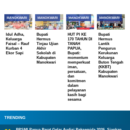
MANOKWARI
MANOKWARI
MANOKWARI
MANOKWARI
Idul Adha,
Bupati
HUT PI KE
Bupati
Keluarga
Hermus
170 TAHUN DI
Hermus
Faisal – Rauf
Tinjau Ujian
TANAH
Lantik
Kurban 4
Akhir
PAPUA,
Pengurus
Ekor Sapi
Sekolah di
Bupati:
Kerukunan
Kabupaten
momentum
Keluarga
Manokwari
memperkuat
Buton Tengah
iman,
(KKBT)
persatuan,
Kabupaten
dan
Manokwari
komitmen
dalam
pelayanan
kasih bagi
sesama
TRENDING
BPSMI Papua Barat Gelar Audisi Peksemida 2026, Siapkan