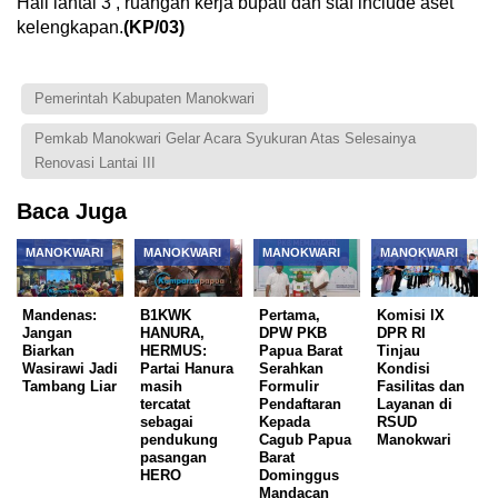
Hall lantai 3 , ruangan kerja bupati dan staf include aset
kelengkapan.
(KP/03)
Pemerintah Kabupaten Manokwari
Pemkab Manokwari Gelar Acara Syukuran Atas Selesainya
Renovasi Lantai III
Baca Juga
MANOKWARI
MANOKWARI
MANOKWARI
MANOKWARI
Mandenas:
B1KWK
Pertama,
Komisi lX
Jangan
HANURA,
DPW PKB
DPR RI
Biarkan
HERMUS:
Papua Barat
Tinjau
Wasirawi Jadi
Partai Hanura
Serahkan
Kondisi
Tambang Liar
masih
Formulir
Fasilitas dan
tercatat
Pendaftaran
Layanan di
sebagai
Kepada
RSUD
pendukung
Cagub Papua
Manokwari
pasangan
Barat
HERO
Dominggus
Mandacan