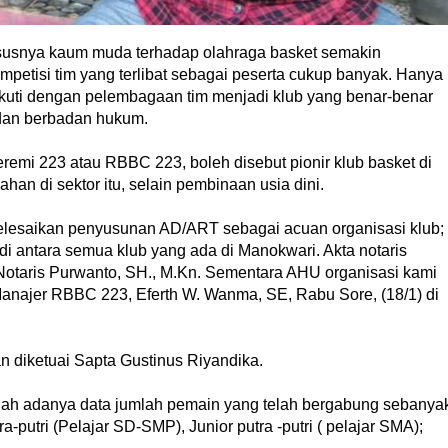
snya kaum muda terhadap olahraga basket semakin
etisi tim yang terlibat sebagai peserta cukup banyak. Hanya
iikuti dengan pelembagaan tim menjadi klub yang benar-benar
dan berbadan hukum.
remi 223 atau RBBC 223, boleh disebut pionir klub basket di
n di sektor itu, selain pembinaan usia dini.
lesaikan penyusunan AD/ART sebagai acuan organisasi klub;
i antara semua klub yang ada di Manokwari. Akta notaris
 Notaris Purwanto, SH., M.Kn. Sementara AHU organisasi kami
anajer RBBC 223, Eferth W. Wanma, SE, Rabu Sore, (18/1) di
n diketuai Sapta Gustinus Riyandika.
alah adanya data jumlah pemain yang telah bergabung sebanya
utra-putri (Pelajar SD-SMP), Junior putra -putri ( pelajar SMA);