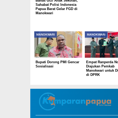
Bahas Gizi Anak Sekolah,
Sahabat Polisi Indonesia
Papua Barat Gelar FGD di
Manokwari
MANOKWARI
MANOKWARI
Bupati Dorong PMI Gencar
Empat Ranperda N
Sosialisasi
Diajukan Pemkab
Manokwari untuk D
di DPRK