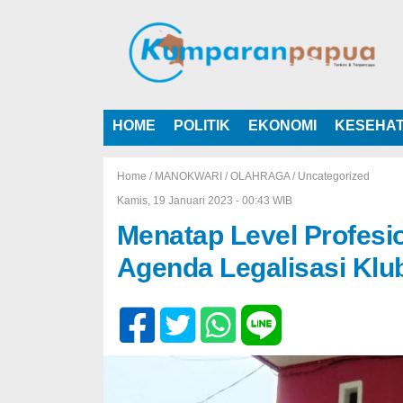
HOME
POLITIK
EKONOMI
KESEHA
Home /
MANOKWARI
/
OLAHRAGA
/
Uncategorized
Kamis, 19 Januari 2023 - 00:43 WIB
Menatap Level Profesi
Agenda Legalisasi Klu