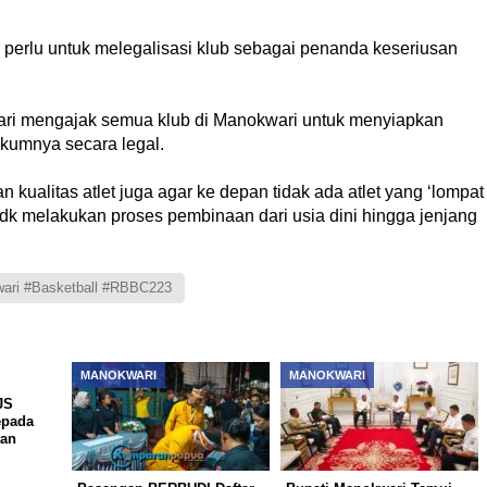
erlu untuk melegalisasi klub sebagai penanda keseriusan
wari mengajak semua klub di Manokwari untuk menyiapkan
ukumnya secara legal.
 kualitas atlet juga agar ke depan tidak ada atlet yang ‘lompat
 tdk melakukan proses pembinaan dari usia dini hingga jenjang
ari #Basketball #RBBC223
MANOKWARI
MANOKWARI
JS
epada
tan