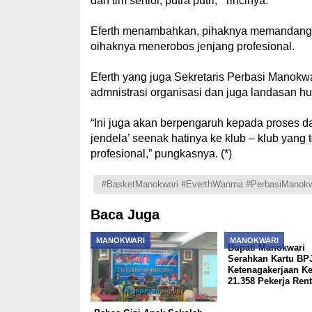
dan tim senior, putra putri, ” rincinya.
Eferth menambahkan, pihaknya memandang p
oihaknya menerobos jenjang profesional.
Eferth yang juga Sekretaris Perbasi Manok
admnistrasi organisasi dan juga landasan h
“Ini juga akan berpengaruh kepada proses dan
jendela’ seenak hatinya ke klub – klub yang
profesional,” pungkasnya. (*)
#BasketManokwari #EverthWanma #PerbasiManokw
Baca Juga
MANOKWARI
MANOKWARI
Bupati Manokwari
Serahkan Kartu BP
Ketenagakerjaan K
21.358 Pekerja Ren