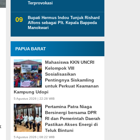
Terprovokasi
Bupati Hermus Indou Tunjuk Rishard
Alfons sebagai Plt. Kepala Bappeda
Manokwari
PAPUA BARAT
Mahasiswa KKN UNCRI
Kelompok VIII
Sosialisasikan
Pentingnya Siskamling
untuk Perkuat Keamanan
Kampung Udopi
5 Agustus 2026 | 22:28 WIB
Pertamina Patra Niaga
Bersinergi bersama DPR
RI dan Pemerintah Daerah
Pastikan Akses Energi di
k
Teluk Bintuni
5 Agustus 2026 | 08:22 WIB