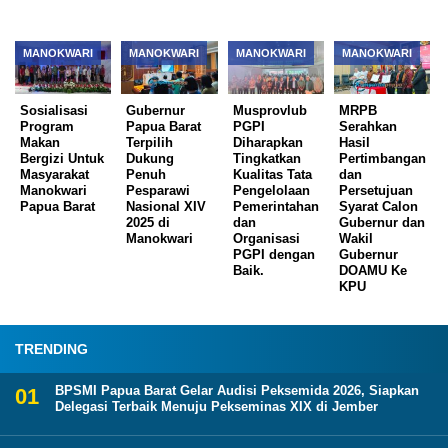
MANOKWARI
MANOKWARI
MANOKWARI
MANOKWARI
Sosialisasi
Gubernur
Musprovlub
MRPB
Program
Papua Barat
PGPI
Serahkan
Makan
Terpilih
Diharapkan
Hasil
Bergizi Untuk
Dukung
Tingkatkan
Pertimbangan
Masyarakat
Penuh
Kualitas Tata
dan
Manokwari
Pesparawi
Pengelolaan
Persetujuan
Papua Barat
Nasional XIV
Pemerintahan
Syarat Calon
2025 di
dan
Gubernur dan
Manokwari
Organisasi
Wakil
PGPI dengan
Gubernur
Baik.
DOAMU Ke
KPU
TRENDING
BPSMI Papua Barat Gelar Audisi Peksemida 2026, Siapkan
Delegasi Terbaik Menuju Pekseminas XIX di Jember