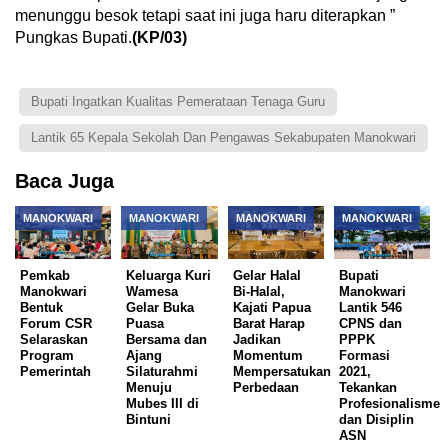
menunggu besok tetapi saat ini juga haru diterapkan ”
Pungkas Bupati.
(KP/03)
Bupati Ingatkan Kualitas Pemerataan Tenaga Guru
Lantik 65 Kepala Sekolah Dan Pengawas Sekabupaten Manokwari
Baca Juga
MANOKWARI
MANOKWARI
MANOKWARI
MANOKWARI
Pemkab
Keluarga Kuri
Gelar Halal
Bupati
Manokwari
Wamesa
Bi-Halal,
Manokwari
Bentuk
Gelar Buka
Kajati Papua
Lantik 546
Forum CSR
Puasa
Barat Harap
CPNS dan
Selaraskan
Bersama dan
Jadikan
PPPK
Program
Ajang
Momentum
Formasi
Pemerintah
Silaturahmi
Mempersatukan
2021,
Menuju
Perbedaan
Tekankan
Mubes III di
Profesionalisme
Bintuni
dan Disiplin
ASN