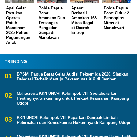
Apel Gelar
Polda Papua
Aparat
Polda Papua
Pasukan
Barat
Berhasil
Barat Ciduk 2
Operasi
Amankan Dua
Amankan 168
Pengoplos
Patuh
Tersangka
Miras Ilegal
Miras di
Mansinam
Pengedar
di Daerah
Manokwari
2025 Polres
Ganja di
Entrop
Pegunungan
Manokwari
Arfak
TRENDING
BPSMI Papua Barat Gelar Audisi Peksemida 2026, Siapkan
Delegasi Terbaik Menuju Pekseminas XIX di Jember
Mahasiswa KKN UNCRI Kelompok VIII Sosialisasikan
Pentingnya Siskamling untuk Perkuat Keamanan Kampung
Udopi
KKN UNCRI Kelompok VIII Paparkan Dampak Limbah
Peternakan dan Konsekuensi Hukumnya di Kampung Udopi
Mahasiswa KKN UNCRI Kelompok VIII Kampung Udopi Latih