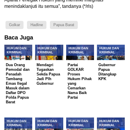
menindaklanjuti itu semua”, tandanya (*/rls)
Golkar
Hadline
Papua Barat
Baca Juga
HUKUM DAN
HUKUM DAN
HUKUM DAN
HUKUM DAN
KRIMINAL
KRIMINAL
KRIMINAL
KRIMINAL
Dua Orang
Mendagri
Partai
Gubernur
Pemodal dan
Tugaskan
GOLKAR
Papua
Penadah
Sekda Papua
Proses
Ditangkap
Tambang
Jadi Plh
Hukum Pihak
KPK
Emas Ilegal
Gubernur
yang
Masuk dalam
Cemarkan
Daftar DPO
Nama Baik
Polda Papua
Partai
Barat
HUKUM DAN
HUKUM DAN
HUKUM DAN
HUKUM DAN
KRIMINAL
KRIMINAL
KRIMINAL
KRIMINAL