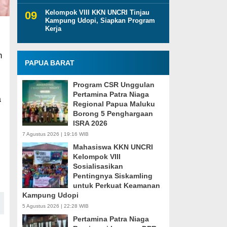
Kelompok VIII KKN UNCRI Tinjau
Kampung Udopi, Siapkan Program
Kerja
m
PAPUA BARAT
Program CSR Unggulan
Pertamina Patra Niaga
a
Regional Papua Maluku
Borong 5 Penghargaan
ISRA 2026
7 Agustus 2026 | 19:16 WIB
i
Mahasiswa KKN UNCRI
Kelompok VIII
Sosialisasikan
Pentingnya Siskamling
untuk Perkuat Keamanan
Kampung Udopi
5 Agustus 2026 | 22:28 WIB
Pertamina Patra Niaga