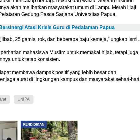
if, mencakup berbagai lokasi dan waktu. Setelah Insirifuri
ikutnya akan melibatkan masyarakat umum di Lampu Merah Haji
Pelataran Gedung Pasca Sarjana Universitas Papua.
ersinergi Atasi Krisis Guru di Pedalaman Papua
 jilbab, 25 gamis, rok, dan beberapa baju kemeja,” ungkap Ismi.
rhatian mahasiswa Muslim untuk memakai hijab, tetapi juga
ya untuk tetap konsisten.
pat membawa dampak positif yang lebih besar dan
njaga aurat di lingkungan kampus dan masyarakat sehari-hari
rat
UNIPA
PENDIDIKAN