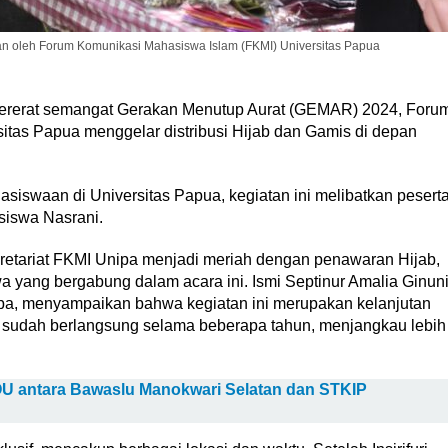
n oleh Forum Komunikasi Mahasiswa Islam (FKMI) Universitas Papua
rerat semangat Gerakan Menutup Aurat (GEMAR) 2024, Foru
tas Papua menggelar distribusi Hijab dan Gamis di depan
iswaan di Universitas Papua, kegiatan ini melibatkan pesert
siswa Nasrani.
retariat FKMI Unipa menjadi meriah dengan penawaran Hijab,
 yang bergabung dalam acara ini. Ismi Septinur Amalia Ginun
pa, menyampaikan bahwa kegiatan ini merupakan kelanjutan
g sudah berlangsung selama beberapa tahun, menjangkau lebih
MOU antara Bawaslu Manokwari Selatan dan STKIP