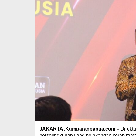
JAKARTA ,Kumparanpapua.com –
Direkt
perselingkuhan yang belakangan kerap rama