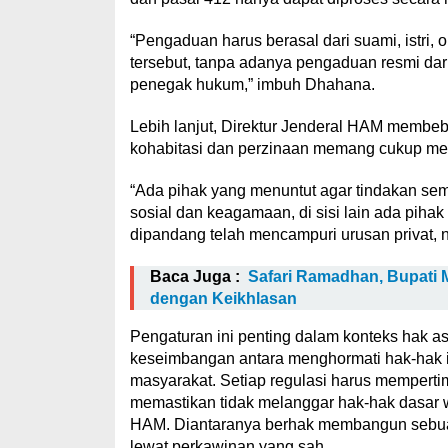
“Pengaduan harus berasal dari suami, istri, o
tersebut, tanpa adanya pengaduan resmi dari 
penegak hukum,” imbuh Dhahana.
Lebih lanjut, Direktur Jenderal HAM membeb
kohabitasi dan perzinaan memang cukup mema
“Ada pihak yang menuntut agar tindakan sema
sosial dan keagamaan, di sisi lain ada piha
dipandang telah mencampuri urusan privat,
Baca Juga :
Safari Ramadhan, Bupati 
dengan Keikhlasan
Pengaturan ini penting dalam konteks hak 
keseimbangan antara menghormati hak-hak i
masyarakat. Setiap regulasi harus mempert
memastikan tidak melanggar hak-hak dasar 
HAM. Diantaranya berhak membangun sebuah 
lewat perkawinan yang sah.