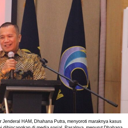
ur Jenderal HAM, Dhahana Putra, menyoroti maraknya kasus
i dibincangkan di media sosial. Pasalnya, menurut Dhahana