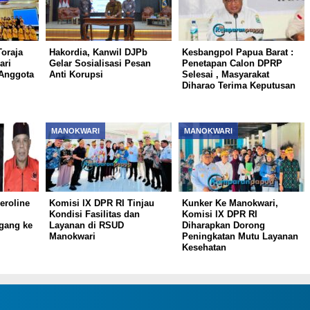
oraja
Hakordia, Kanwil DJPb
Kesbangpol Papua Barat :
ari
Gelar Sosialisasi Pesan
Penetapan Calon DPRP
Anggota
Anti Korupsi
Selesai , Masyarakat
Diharao Terima Keputusan
MANOKWARI
MANOKWARI
eroline
Komisi lX DPR RI Tinjau
Kunker Ke Manokwari,
Kondisi Fasilitas dan
Komisi lX DPR RI
gang ke
Layanan di RSUD
Diharapkan Dorong
Manokwari
Peningkatan Mutu Layanan
Kesehatan