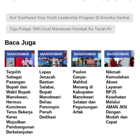
Ikut Southeast Asia Youth Leadership Program Di Amerika Serikat
Tiga Pelajar SMU Asal Manokwari Kembali Ke Tanah Air
Baca Juga
MANOKWARI
MANOKWARI
MANOKWARI
MANOKWARI
Terpilih
Lepas
Paslon
Nikmati
Sebagai
Jenazah
Ganjar-
Kemudahan
Pasangan
Bastian
Mahfud
Akses
Bupati dan
Salabai,
Menang di
Layanan
Wakil Bupati
Bupati
Kabupaten
BPJS
Manokwari,
Manokwari:
Manokwari
Kesehatan
Hermus
Beliau
Selatan dan
Melalui
Komitmen
Pemimpin
Pegunungan
AMAN JKN
Terus Bekerja
Penuh
Arfak
Dengan
Keras
Dedikasi
Mudah dan
Wujudkan
Cepat
Pembangunan
Berkelanjutan