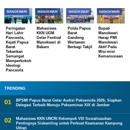
MANOKWARI
MANOKWARI
MANOKWARI
MANOKWARI
Peringatan
Mahasiswa
Polda Papua
Bupati
Hari Lahir
KKN UGM
Barat
Manokwari
Pancasila,
Gelar Festival
Gandeng
Harap PMI
Kejati Papua
Manokwari di
Wartawan
Manokwari
Barat
Bakaro
Berbagi Takjil
Aktif Pada
Tekankan
Misi-misi
Semangat
Kemanusiaan
Memperkokoh
Ideologi
Pancasila
TRENDING
BPSMI Papua Barat Gelar Audisi Peksemida 2026, Siapkan
Delegasi Terbaik Menuju Pekseminas XIX di Jember
Mahasiswa KKN UNCRI Kelompok VIII Sosialisasikan
Pentingnya Siskamling untuk Perkuat Keamanan Kampung
Udopi