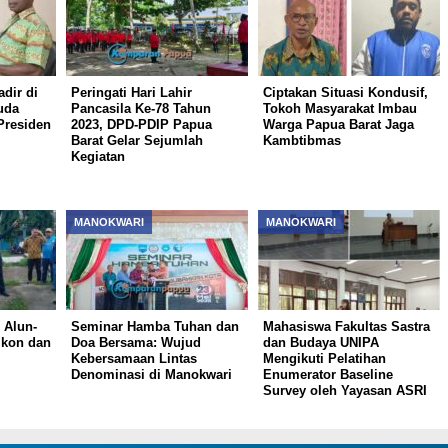
dir di
Peringati Hari Lahir
Ciptakan Situasi Kondusif,
uda
Pancasila Ke-78 Tahun
Tokoh Masyarakat Imbau
Presiden
2023, DPD-PDIP Papua
Warga Papua Barat Jaga
Barat Gelar Sejumlah
Kambtibmas
Kegiatan
MANOKWARI
MANOKWARI
 Alun-
Seminar Hamba Tuhan dan
Mahasiswa Fakultas Sastra
Ikon dan
Doa Bersama: Wujud
dan Budaya UNIPA
Kebersamaan Lintas
Mengikuti Pelatihan
Denominasi di Manokwari
Enumerator Baseline
Survey oleh Yayasan ASRI