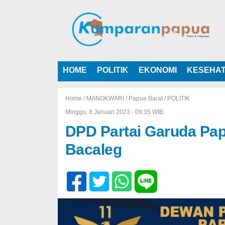
HOME
POLITIK
EKONOMI
KESEHA
Home /
MANOKWARI
/
Papua Barat
/
POLITIK
Minggu, 8 Januari 2023 - 09:35 WIB
DPD Partai Garuda Pap
Bacaleg