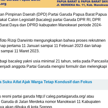
n Pimpinan Daerah (DPD) Partai Garuda Papua Barat Papua
akal Calon Legislatif (bacaleg) partai Garuda DPR RI, DPR
a Barat Daya dan DPRD kabupaten Manokwari periode 2024-
 Toto Rizqi Darwinto mengungkapkan bahwa proses rekrutmen
ahap pertama 11 Januari sampai 11 Februari 2023 dan tahap
 sampai 11 Maret 2023.
gi bacaleg yakni usia minimal 21 tahun, setia pada Pancasil
njadi anggota Partai Garuda mengisi formulir dan melengkapi
a Suku Aifat Ajak Warga Tetap Kondusif dan Fokus
 resmi partai garuda http:// caleg.partaigaruda.org/ atau
tai Garuda di Jalan Merdeka nomor Manokwari 11 Kabupaten
a akan dibuka di kota Sorong.