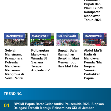
Pemilihan
Bupati dan
Wakil Bupati
Kabupaten
Manokwari
Tahun 2024
MANOKWARI
MANOKWARI
MANOKWARI
MANOKWARI
Setelah
Polbangtan
Bupati: Safari
Abdul Mu’ti
Mansinam,
Manokwari
Ramadhan
Hadir di
Prasabhara
Wisuda 88
Berakhir, Mari
Manokwari,
Polresta
Sarjana
Menyambut
Pemda Nilai
Manokwari
Terapan
Hari Idul Fitri
Negara
Menanam
Angkatan IV
Semakin
Mangrove di
Perhatikan
Sowi Pantai
Papua
TRENDING
BPSMI Papua Barat Gelar Audisi Peksemida 2026, Siapkan
Delegasi Terbaik Menuju Pekseminas XIX di Jember