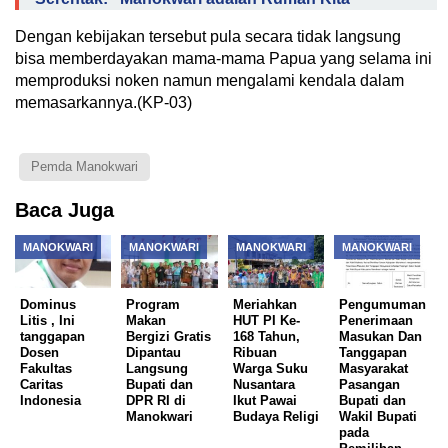
Dengan kebijakan tersebut pula secara tidak langsung
bisa memberdayakan mama-mama Papua yang selama ini
memproduksi noken namun mengalami kendala dalam
memasarkannya.(KP-03)
Pemda Manokwari
Baca Juga
MANOKWARI
MANOKWARI
MANOKWARI
MANOKWARI
Dominus
Program
Meriahkan
Pengumuman
Litis , Ini
Makan
HUT PI Ke-
Penerimaan
tanggapan
Bergizi Gratis
168 Tahun,
Masukan Dan
Dosen
Dipantau
Ribuan
Tanggapan
Fakultas
Langsung
Warga Suku
Masyarakat
Caritas
Bupati dan
Nusantara
Pasangan
Indonesia
DPR RI di
Ikut Pawai
Bupati dan
Manokwari
Budaya Religi
Wakil Bupati
pada