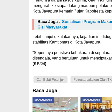
“Tentunya dalam kasus kali ini, Olah TKP di
mengarah ke siapa dalang maupun pelaku-pe
Kota Jayapura kemarin,” ujar Kapolresta kep
Baca Juga :
Sosialisasi Program Makan
Gizi Masyarakat
Lebih lanjut dikatakannya, kejadian ini di
stabilitas Kamtibmas di Kota Jayapura.
“Sepertinya peristiwa kebakaran di seputar
disengaja, yang bertujuan untuk menciptakan
(KP/04)
Cari Bukti Petunjuk
Polresta Lakukan Olah TK
Baca Juga
MANOKWARI
MANOKWARI