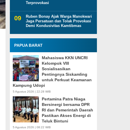
Terprovokasi
Ruben Bonay Ajak Warga Manokwari
Jaga Persatuan dan Tolak Provokasi
Demi Kondusivitas Kamtibmas
PAPUA BARAT
Mahasiswa KKN UNCRI
Kelompok VIII
Sosialisasikan
Pentingnya Siskamling
untuk Perkuat Keamanan
Kampung Udopi
5 Agustus 2026 | 22:28 WIB
Pertamina Patra Niaga
Bersinergi bersama DPR
RI dan Pemerintah Daerah
Pastikan Akses Energi di
Teluk Bintuni
5 Agustus 2026 | 08:22 WIB