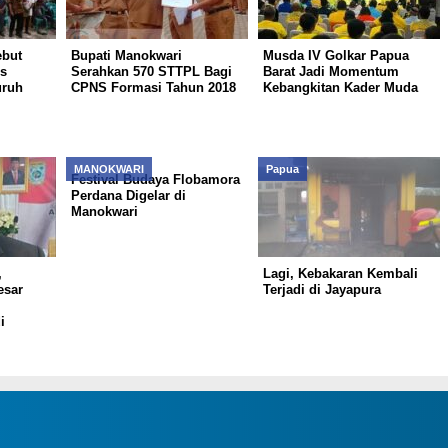
ebut
Bupati Manokwari
Musda IV Golkar Papua
s
Serahkan 570 STTPL Bagi
Barat Jadi Momentum
uruh
CPNS Formasi Tahun 2018
Kebangkitan Kader Muda
MANOKWARI
Papua
Festival Budaya Flobamora
Perdana Digelar di
Manokwari
,
Lagi, Kebakaran Kembali
esar
Terjadi di Jayapura
i