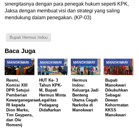
sinergitasnya dengan para penegak hukum seperti KPK,
Jaksa dengan membuat visi dan strategi yang saling
mendukung dalam penegakan. (KP-03)
Bupati Hermus Indou
Baca Juga
MANOKWARI
MANOKWARI
MANOKWARI
MANOKWARI
Resmi,
HUT Ke- 3
Hermus
Bupati
Komisi XIII
Tahun KPK-
Indou:
Manokwari
DPR Setujui
M, Bupati
Keluarga Jadi
Dikukuhkan
Pemberian
Hermus Minta
Benteng
Sebagai
Kewarganegaraan
Legalitas
Utama Cegah
Dewan
RI kepada
Pedagang
Narkoba di
Kehormatan
Dion Markx,
Didaftarkan
Manokwari
KKSS
Tim Geypens,
Manokwari
dan Ole
Romenij