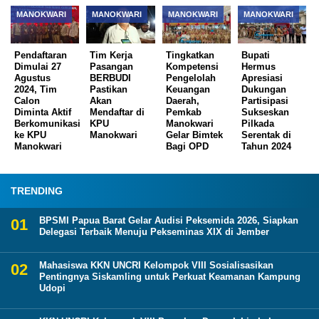
MANOKWARI
MANOKWARI
MANOKWARI
MANOKWARI
Pendaftaran
Tim Kerja
Tingkatkan
Bupati
Dimulai 27
Pasangan
Kompetensi
Hermus
Agustus
BERBUDI
Pengelolah
Apresiasi
2024, Tim
Pastikan
Keuangan
Dukungan
Calon
Akan
Daerah,
Partisipasi
Diminta Aktif
Mendaftar di
Pemkab
Sukseskan
Berkomunikasi
KPU
Manokwari
Pilkada
ke KPU
Manokwari
Gelar Bimtek
Serentak di
Manokwari
Bagi OPD
Tahun 2024
TRENDING
BPSMI Papua Barat Gelar Audisi Peksemida 2026, Siapkan
Delegasi Terbaik Menuju Pekseminas XIX di Jember
Mahasiswa KKN UNCRI Kelompok VIII Sosialisasikan
Pentingnya Siskamling untuk Perkuat Keamanan Kampung
Udopi