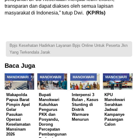
transparan dan dapat diakses oleh semua lapisan
masyarakat di Indonesia,” tutup Dwi.
(KP/Rls)
Bpjs Kesehatan Hadirkan Layanan Bpjs Online Untuk Peserta Jkn
Yang Terkendala Jarak
Baca Juga
MANOKWARI
MANOKWARI
MANOKWARI
MANOKWARI
Wakapolda
Bupati
Interpensi 3
KPU
Papua Barat
Manokwari
Bulan , Kasus
Manokwari
Pimpin Apel
Kukuhkan
Stunting di
Serahkan
Gelar
Pengurus
Distrik
Jadwal
Pasukan
PKK dan
Warmare
Kampanye
Operasi
Posyandu,
Menurun
Pasangan
Keselamatan
Dorong
Calon
Mansinam
Percepatan
2026
Pembangunan