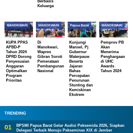
Berbasis
Keluarga
MANOKWARI
MANOKWARI
Papua Barat
MANOKWARI
KUPA PPAS
Di
Kunjungi
Pemprov PB
APBD-P
Manokwari,
Mansel, Pj
Akan
Tahun 2024
Wapres
Gubernur
Menerima
DPRD Dorong
Gibran Soroti
Waterpauw
Penghargaan
Penyesuaian
Pemerataan
Beserta
di UHC
Anggaran
Pembangunan
Jajaran
Awards
Optimalkan
Nasional
Bahas
Tahun 2024
Program
Percepatan
Prioritas
Penurunan
Stunting dan
Kemiskinan
Ekstrem
TRENDING
BPSMI Papua Barat Gelar Audisi Peksemida 2026, Siapkan
Delegasi Terbaik Menuju Pekseminas XIX di Jember