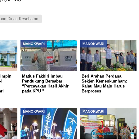
auan Dinas Kesehatan
MANOKWARI
MANOKWARI
impin
Matius Fakhiri Imbau
Beri Arahan Perdana,
N
Pendukung Bersabar:
Sekjen Kemenkumham:
“Percayakan Hasil Akhir
Kalau Mau Maju Harus
ri
pada KPU ”
Berproses
MANOKWARI
MANOKWARI