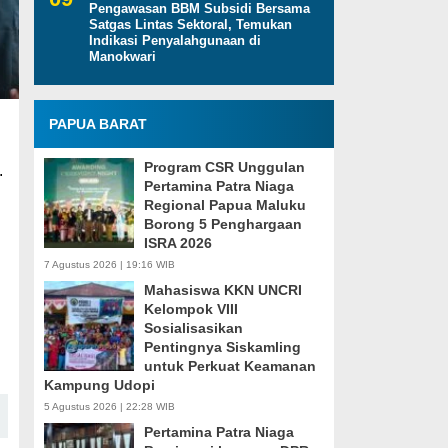
Pengawasan BBM Subsidi Bersama
Satgas Lintas Sektoral, Temukan
Indikasi Penyalahgunaan di
Manokwari
PAPUA BARAT
Program CSR Unggulan
.
Pertamina Patra Niaga
Regional Papua Maluku
Borong 5 Penghargaan
ISRA 2026
7 Agustus 2026 | 19:16 WIB
i
Mahasiswa KKN UNCRI
Kelompok VIII
Sosialisasikan
Pentingnya Siskamling
untuk Perkuat Keamanan
Kampung Udopi
5 Agustus 2026 | 22:28 WIB
Pertamina Patra Niaga