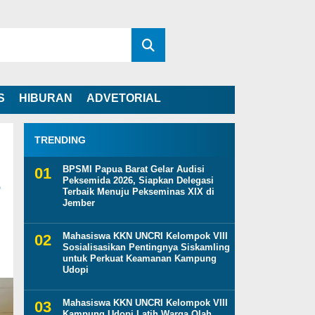
S
HIBURAN
ADVETORIAL
TRENDING
BPSMI Papua Barat Gelar Audisi
s
Peksemida 2026, Siapkan Delegasi
Terbaik Menuju Pekseminas XIX di
Jember
Mahasiswa KKN UNCRI Kelompok VIII
Sosialisasikan Pentingnya Siskamling
untuk Perkuat Keamanan Kampung
Udopi
Mahasiswa KKN UNCRI Kelompok VIII
Kampung Udopi Latih Warga Olah