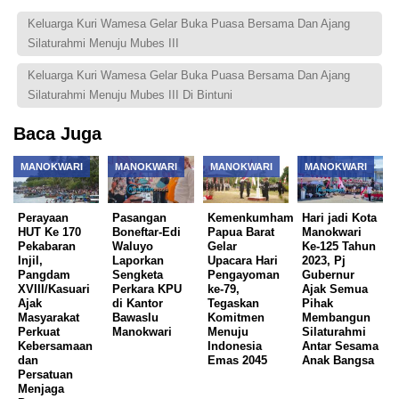
Keluarga Kuri Wamesa Gelar Buka Puasa Bersama Dan Ajang
Silaturahmi Menuju Mubes III
Keluarga Kuri Wamesa Gelar Buka Puasa Bersama Dan Ajang
Silaturahmi Menuju Mubes III Di Bintuni
Baca Juga
MANOKWARI
MANOKWARI
MANOKWARI
MANOKWARI
Perayaan
Pasangan
Kemenkumham
Hari jadi Kota
HUT Ke 170
Boneftar-Edi
Papua Barat
Manokwari
Pekabaran
Waluyo
Gelar
Ke-125 Tahun
Injil,
Laporkan
Upacara Hari
2023, Pj
Pangdam
Sengketa
Pengayoman
Gubernur
XVIII/Kasuari
Perkara KPU
ke-79,
Ajak Semua
Ajak
di Kantor
Tegaskan
Pihak
Masyarakat
Bawaslu
Komitmen
Membangun
Perkuat
Manokwari
Menuju
Silaturahmi
Kebersamaan
Indonesia
Antar Sesama
dan
Emas 2045
Anak Bangsa
Persatuan
Menjaga