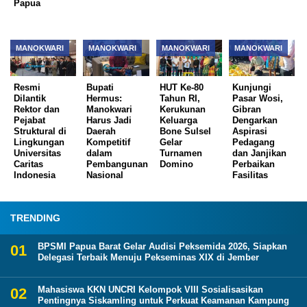
Papua
MANOKWARI
MANOKWARI
MANOKWARI
MANOKWARI
Resmi
Bupati
HUT Ke-80
Kunjungi
Dilantik
Hermus:
Tahun RI,
Pasar Wosi,
Rektor dan
Manokwari
Kerukunan
Gibran
Pejabat
Harus Jadi
Keluarga
Dengarkan
Struktural di
Daerah
Bone Sulsel
Aspirasi
Lingkungan
Kompetitif
Gelar
Pedagang
Universitas
dalam
Turnamen
dan Janjikan
Caritas
Pembangunan
Domino
Perbaikan
Indonesia
Nasional
Fasilitas
TRENDING
BPSMI Papua Barat Gelar Audisi Peksemida 2026, Siapkan
Delegasi Terbaik Menuju Pekseminas XIX di Jember
Mahasiswa KKN UNCRI Kelompok VIII Sosialisasikan
Pentingnya Siskamling untuk Perkuat Keamanan Kampung