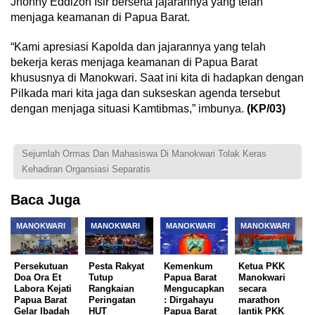
Jhonny Eddizon Isir berserta jajarannya yang telah
menjaga keamanan di Papua Barat.
“Kami apresiasi Kapolda dan jajarannya yang telah
bekerja keras menjaga keamanan di Papua Barat
khususnya di Manokwari. Saat ini kita di hadapkan dengan
Pilkada mari kita jaga dan sukseskan agenda tersebut
dengan menjaga situasi Kamtibmas,” imbunya.
(KP/03)
Sejumlah Ormas Dan Mahasiswa Di Manokwari Tolak Keras
Kehadiran Organsiasi Separatis
Baca Juga
MANOKWARI
MANOKWARI
MANOKWARI
MANOKWARI
Persekutuan
Pesta Rakyat
Kemenkum
Ketua PKK
Doa Ora Et
Tutup
Papua Barat
Manokwari
Labora Kejati
Rangkaian
Mengucapkan
secara
Papua Barat
Peringatan
: Dirgahayu
marathon
Gelar Ibadah
HUT
Papua Barat
lantik PKK