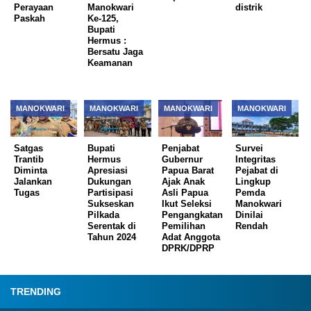
Perayaan
Manokwari
distrik
Paskah
Ke-125,
Bupati
Hermus :
Bersatu Jaga
Keamanan
MANOKWARI
MANOKWARI
MANOKWARI
MANOKWARI
Satgas
Bupati
Penjabat
Survei
Trantib
Hermus
Gubernur
Integritas
Diminta
Apresiasi
Papua Barat
Pejabat di
Jalankan
Dukungan
Ajak Anak
Lingkup
Tugas
Partisipasi
Asli Papua
Pemda
Sukseskan
Ikut Seleksi
Manokwari
Pilkada
Pengangkatan
Dinilai
Serentak di
Pemilihan
Rendah
Tahun 2024
Adat Anggota
DPRK/DPRP
TRENDING