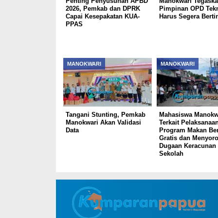
Penting Penyusunan APBD
Manokwari Tegask
2026, Pemkab dan DPRK
Pimpinan OPD Tek
Capai Kesepakatan KUA-
Harus Segera Berti
PPAS
MANOKWARI
MANOKWARI
Tangani Stunting, Pemkab
Mahasiswa Manokwa
Manokwari Akan Validasi
Terkait Pelaksanaa
Data
Program Makan Ber
Gratis dan Menyoro
Dugaan Keracunan
Sekolah