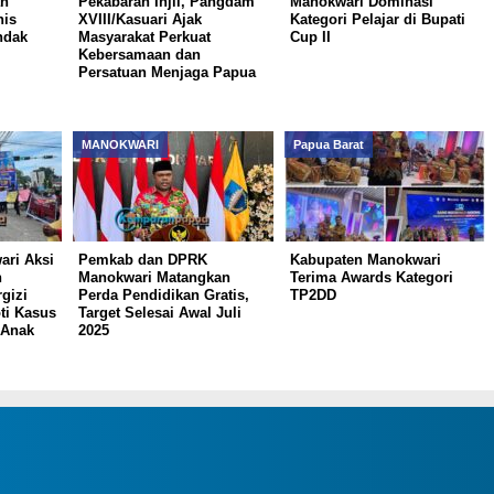
an
Pekabaran Injil, Pangdam
Manokwari Dominasi
nis
XVIII/Kasuari Ajak
Kategori Pelajar di Bupati
ndak
Masyarakat Perkuat
Cup II
Kebersamaan dan
Persatuan Menjaga Papua
MANOKWARI
Papua Barat
ri Aksi
Pemkab dan DPRK
Kabupaten Manokwari
n
Manokwari Matangkan
Terima Awards Kategori
gizi
Perda Pendidikan Gratis,
TP2DD
ti Kasus
Target Selesai Awal Juli
 Anak
2025