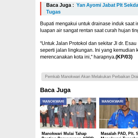
Baca Juga :
Yan Ayomi Jabat Plt Sekd
Tugas
Bupati mengakui untuk drainase induk saat
luapan air sangat rentan saat curah hujan tin
“Untuk Jalan Protokol dan sekitar Jl dr. Esa
seperti jalan lingkungan. Ini yang kemudian
merencanakan kota ini,“ harapnya.
(KP/03)
Pemkab Manokwari Akan Melakukan Perbaikan Dra
Baca Juga
MANOKWARI
MANOKWARI
Manokwari Mulai Tahap
Masalah PAD, Plt. 