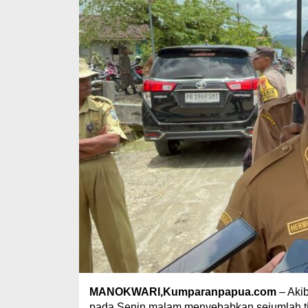
MANOKWARI,Kumparanpapua.com
– Akib
pada Senin malam menyebabkan sejumlah tit