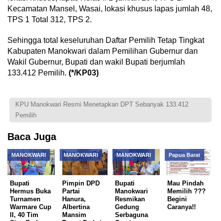
Kecamatan Mansel, Wasai, lokasi khusus lapas jumlah 48,
TPS 1 Total 312, TPS 2.
Sehingga total keseluruhan Daftar Pemilih Tetap Tingkat
Kabupaten Manokwari dalam Pemilihan Gubernur dan
Wakil Gubernur, Bupati dan wakil Bupati berjumlah
133.412 Pemilih.
(*/KP03)
KPU Manokwari Resmi Menetapkan DPT Sebanyak 133.412
Pemilih
Baca Juga
MANOKWARI
MANOKWARI
MANOKWARI
Papua Barat
Bupati
Pimpin DPD
Bupati
Mau Pindah
Hermus Buka
Partai
Manokwari
Memilih ???
Turnamen
Hanura,
Resmikan
Begini
Warmare Cup
Albertina
Gedung
Caranya!!
II, 40 Tim
Mansim
Serbaguna