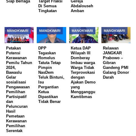
Siap Berlaga
Target Fraksi
Gereja
Di Semua
Abdalouseh
Tingkatan
Amban
MANOKWARI
MANOKWARI
MANOKWARI
MANOKWARI
Petakan
DPP
Ketua DAP
Relawan
Potensi
Tegaskan
Wilayah III
JANGKAR
Kerawanan
Romelus
Domberay
Prabowo –
Pemilu Tahun
Tatuta Tetap
Imbau warga
Gibran
2024,
Pimpin
Warga Tidak
Gandeng PMI
Bawaslu
NasDem
Terprovokasi
Galang Donor
Gelar
Teluk Bintuni,
dengan
Darah
sosialisasi
Isu
Ajakan Demo
Pengawasan
Pergantian
yang
Pemilihan
Ketua
Mengganggu
Partisipatif
Dipastikan
Kamtibmas
dan
Tidak Benar
Peluncuran
Hasil
Pemetaan
Kerawanan
Pemilihan
Serentak