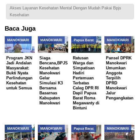
Akses Layanan Kesehatan Mental Dengan Mudah Pakai Bpjs
Kesehatan
Baca Juga
MANOKWARI
MANOKWARI
Papua Barat
MANOKWARI
Program JKN
Siaga
Ratusan
Pansel DPRK
Jadi Andalan
Bencana,BPJS
Warga dan
Manokwari
Masyarakat:
Kesehatan
Simpatisan
Umumkan
Bukti Nyata
Manokwari
Hadiri
Anggota
Perlindungan
Gelar
Pertemuan
Terpilih
Kesehatan
Simulasi K3
Terbatas
DPRD
untuk Semua
Bersama
Caleg DPR RI
Manokwari
Basarnas
Dapil Papua
Jalur
Kabupaten
Barat Roma
Pengangkatan
Manokwari
Megawanty di
Bintuni
MANOKWARI
MANOKWARI
Papua Barat
MANOKWARI