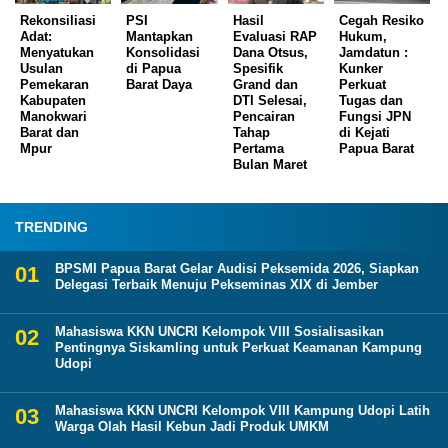
Rekonsiliasi
PSI
Hasil
Cegah Resiko
Adat:
Mantapkan
Evaluasi RAP
Hukum,
Menyatukan
Konsolidasi
Dana Otsus,
Jamdatun :
Usulan
di Papua
Spesifik
Kunker
Pemekaran
Barat Daya
Grand dan
Perkuat
Kabupaten
DTI Selesai,
Tugas dan
Manokwari
Pencairan
Fungsi JPN
Barat dan
Tahap
di Kejati
Mpur
Pertama
Papua Barat
Bulan Maret
TRENDING
BPSMI Papua Barat Gelar Audisi Peksemida 2026, Siapkan
Delegasi Terbaik Menuju Pekseminas XIX di Jember
Mahasiswa KKN UNCRI Kelompok VIII Sosialisasikan
Pentingnya Siskamling untuk Perkuat Keamanan Kampung
Udopi
Mahasiswa KKN UNCRI Kelompok VIII Kampung Udopi Latih
Warga Olah Hasil Kebun Jadi Produk UMKM