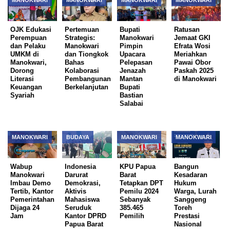
MANOKWARI
MANOKWARI
MANOKWARI
MANOKWARI
OJK Edukasi
Pertemuan
Bupati
Ratusan
Perempuan
Strategis:
Manokwari
Jemaat GKI
dan Pelaku
Manokwari
Pimpin
Efrata Wosi
UMKM di
dan Tiongkok
Upacara
Meriahkan
Manokwari,
Bahas
Pelepasan
Pawai Obor
Dorong
Kolaborasi
Jenazah
Paskah 2025
Literasi
Pembangunan
Mantan
di Manokwari
Keuangan
Berkelanjutan
Bupati
Syariah
Bastian
Salabai
MANOKWARI
BUDAYA
MANOKWARI
MANOKWARI
Wabup
Indonesia
KPU Papua
Bangun
Manokwari
Darurat
Barat
Kesadaran
Imbau Demo
Demokrasi,
Tetapkan DPT
Hukum
Tertib, Kantor
Aktivis
Pemilu 2024
Warga, Lurah
Pemerintahan
Mahasiswa
Sebanyak
Sanggeng
Dijaga 24
Seruduk
385.465
Toreh
Jam
Kantor DPRD
Pemilih
Prestasi
Papua Barat
Nasional