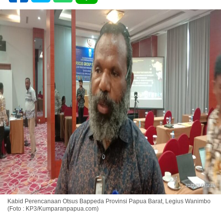
Kabid Perencanaan Otsus Bappeda Provinsi Papua Barat, Legius Wanimbo
(Foto : KP3/Kumparanpapua.com)