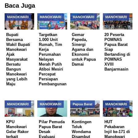
Baca Juga
MANOKWARI
MANOKWARI
MANOKWARI
MANOKWARI
Bupati
Targetkan
Gemar
20 Peserta
Bersama
1.000 Unit
Papeda,
POMNAS
Wakil Bupati
Rumah, Tim
Sinergi
Papua Barat
Manokwari
Kerja
Agama dan
Siap
Ajak
Perumahan
Ekonomi
Bertanding di
Masyarakat
Nelayan
untuk Papua
POMNAS
Bersatu
Merah Putih
Damai
XVIII
Bangun
Atiboi Mesiri
Banjarmasin
Manokwari
Percepat
yang Lebih
Persiapan
Maju
Pembangunan
MANOKWARI
MANOKWARI
Papua Barat
MANOKWARI
KPU
Pilar Pemuda
Kontingen
HUT
Manokwari
Papua Barat
Teluk
Pekabaran
Gelar Rakor
Desak
Wondama
Injil ke-171 di
terkait
Evaluasi
Disambut
Manokwari