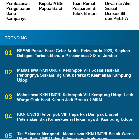
Pembatasan
Kepala MBG
Tuan Rumah
Diwarnai Aksi
Pengeluaran
Papua Barat
Pesparani di
Sosial
Dana
Teluk Bintuni
Densus 88
Kampanye
dan PELITA
TRENDING
BPSMI Papua Barat Gelar Audisi Peksemida 2026, Siapkan
Delegasi Terbaik Menuju Pekseminas XIX di Jember
Mahasiswa KKN UNCRI Kelompok VIII Sosialisasikan
Pentingnya Siskamling untuk Perkuat Keamanan Kampung
Udopi
Mahasiswa KKN UNCRI Kelompok VIII Kampung Udopi Latih
Warga Olah Hasil Kebun Jadi Produk UMKM
KKN UNCRI Kelompok VIII Paparkan Dampak Limbah
Peternakan dan Konsekuensi Hukumnya di Kampung Udopi
Tak Sekadar Mengabdi, Mahasiswa KKN UNCRI Bekali Warga
Udopi Ilmu UMKM dan Kelestarian Lingkungan