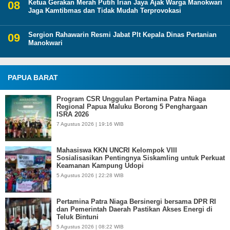
Ketua Gerakan Merah Putih Irian Jaya Ajak Warga Manokwari
Jaga Kamtibmas dan Tidak Mudah Terprovokasi
Sergion Rahawarin Resmi Jabat Plt Kepala Dinas Pertanian
Manokwari
PAPUA BARAT
Program CSR Unggulan Pertamina Patra Niaga
Regional Papua Maluku Borong 5 Penghargaan
ISRA 2026
7 Agustus 2026 | 19:16 WIB
Mahasiswa KKN UNCRI Kelompok VIII
Sosialisasikan Pentingnya Siskamling untuk Perkuat
Keamanan Kampung Udopi
5 Agustus 2026 | 22:28 WIB
Pertamina Patra Niaga Bersinergi bersama DPR RI
dan Pemerintah Daerah Pastikan Akses Energi di
Teluk Bintuni
5 Agustus 2026 | 08:22 WIB