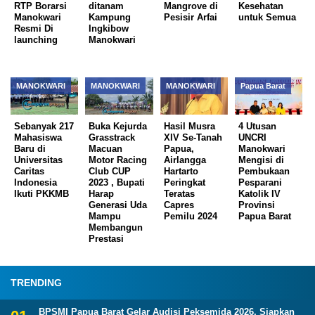
RTP Borarsi
ditanam
Mangrove di
Kesehatan
Manokwari
Kampung
Pesisir Arfai
untuk Semua
Resmi Di
Ingkibow
launching
Manokwari
MANOKWARI
MANOKWARI
MANOKWARI
Papua Barat
Sebanyak 217
Buka Kejurda
Hasil Musra
4 Utusan
Mahasiswa
Grasstrack
XIV Se-Tanah
UNCRI
Baru di
Macuan
Papua,
Manokwari
Universitas
Motor Racing
Airlangga
Mengisi di
Caritas
Club CUP
Hartarto
Pembukaan
Indonesia
2023 , Bupati
Peringkat
Pesparani
Ikuti PKKMB
Harap
Teratas
Katolik IV
Generasi Uda
Capres
Provinsi
Mampu
Pemilu 2024
Papua Barat
Membangun
Prestasi
TRENDING
BPSMI Papua Barat Gelar Audisi Peksemida 2026, Siapkan