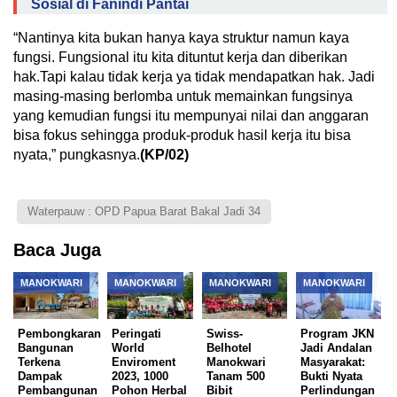
Sosial di Fanindi Pantai
“Nantinya kita bukan hanya kaya struktur namun kaya
fungsi. Fungsional itu kita dituntut kerja dan diberikan
hak.Tapi kalau tidak kerja ya tidak mendapatkan hak. Jadi
masing-masing berlomba untuk memainkan fungsinya
yang kemudian fungsi itu mempunyai nilai dan anggaran
bisa fokus sehingga produk-produk hasil kerja itu bisa
nyata,” pungkasnya.
(KP/02)
Waterpauw : OPD Papua Barat Bakal Jadi 34
Baca Juga
MANOKWARI
MANOKWARI
MANOKWARI
MANOKWARI
Pembongkaran
Peringati
Swiss-
Program JKN
Bangunan
World
Belhotel
Jadi Andalan
Terkena
Enviroment
Manokwari
Masyarakat:
Dampak
2023, 1000
Tanam 500
Bukti Nyata
Pembangunan
Pohon Herbal
Bibit
Perlindungan