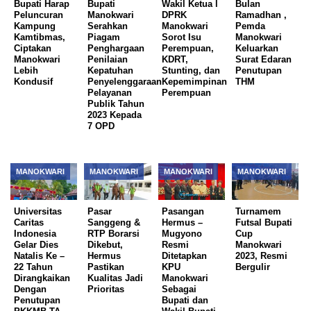
Bupati Harap
Bupati
Wakil Ketua l
Bulan
Peluncuran
Manokwari
DPRK
Ramadhan ,
Kampung
Serahkan
Manokwari
Pemda
Kamtibmas,
Piagam
Sorot Isu
Manokwari
Ciptakan
Penghargaan
Perempuan,
Keluarkan
Manokwari
Penilaian
KDRT,
Surat Edaran
Lebih
Kepatuhan
Stunting, dan
Penutupan
Kondusif
Penyelenggaraan
Kepemimpinan
THM
Pelayanan
Perempuan
Publik Tahun
2023 Kepada
7 OPD
MANOKWARI
MANOKWARI
MANOKWARI
MANOKWARI
Universitas
Pasar
Pasangan
Turnamem
Caritas
Sanggeng &
Hermus –
Futsal Bupati
Indonesia
RTP Borarsi
Mugyono
Cup
Gelar Dies
Dikebut,
Resmi
Manokwari
Natalis Ke –
Hermus
Ditetapkan
2023, Resmi
22 Tahun
Pastikan
KPU
Bergulir
Dirangkaikan
Kualitas Jadi
Manokwari
Dengan
Prioritas
Sebagai
Penutupan
Bupati dan