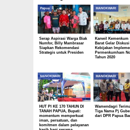
Papua
MANOKWARI
Serap Aspirasi Warga Biak
Kanwil Kemenkum 
Numfor, Billy Mambrasar
Barat Gelar Diskusi
Siapkan Rekomendasi
Kebijakan Impleme
Strategis untuk Presiden
Permenkumham No
Tahun 2020
MANOKWARI
MANOKWARI
HUT PI KE 170 TAHUN DI
Wamendagri Terima
TANAH PAPUA, Bupati:
Tiga Nama Pj Gube
momentum memperkuat
dari DPR Papua Bar
iman, persatuan, dan
komitmen dalam pelayanan
kasih bagi sesama