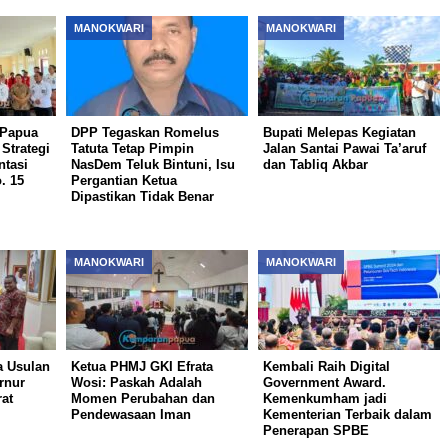
MANOKWARI
MANOKWARI
Papua
DPP Tegaskan Romelus
Bupati Melepas Kegiatan
 Strategi
Tatuta Tetap Pimpin
Jalan Santai Pawai Ta’aruf
ntasi
NasDem Teluk Bintuni, Isu
dan Tabliq Akbar
. 15
Pergantian Ketua
Dipastikan Tidak Benar
MANOKWARI
MANOKWARI
 Usulan
Ketua PHMJ GKI Efrata
Kembali Raih Digital
rnur
Wosi: Paskah Adalah
Government Award.
at
Momen Perubahan dan
Kemenkumham jadi
Pendewasaan Iman
Kementerian Terbaik dalam
Penerapan SPBE