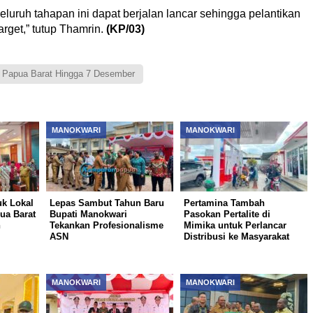
luruh tahapan ini dapat berjalan lancar sehingga pelantikan
rget,” tutup Thamrin.
(KP/03)
Papua Barat Hingga 7 Desember
MANOKWARI
MANOKWARI
uk Lokal
Lepas Sambut Tahun Baru
Pertamina Tambah
ua Barat
Bupati Manokwari
Pasokan Pertalite di
n
Tekankan Profesionalisme
Mimika untuk Perlancar
ASN
Distribusi ke Masyarakat
MANOKWARI
MANOKWARI