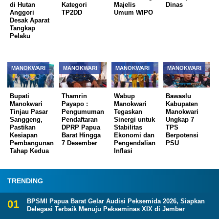
di Hutan
Kategori
Majelis
Dinas
Anggori
TP2DD
Umum WIPO
Desak Aparat
Tangkap
Pelaku
MANOKWARI
MANOKWARI
MANOKWARI
MANOKWARI
Bupati
Thamrin
Wabup
Bawaslu
Manokwari
Payapo :
Manokwari
Kabupaten
Tinjau Pasar
Pengumuman
Tegaskan
Manokwari
Sanggeng,
Pendaftaran
Sinergi untuk
Ungkap 7
Pastikan
DPRP Papua
Stabilitas
TPS
Kesiapan
Barat Hingga
Ekonomi dan
Berpotensi
Pembangunan
7 Desember
Pengendalian
PSU
Tahap Kedua
Inflasi
TRENDING
BPSMI Papua Barat Gelar Audisi Peksemida 2026, Siapkan
Delegasi Terbaik Menuju Pekseminas XIX di Jember