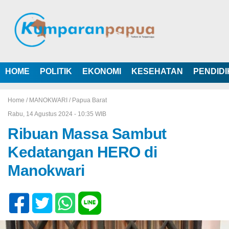
HOME
POLITIK
EKONOMI
KESEHATAN
PENDID
Home /
MANOKWARI
/
Papua Barat
Rabu, 14 Agustus 2024 - 10:35 WIB
Ribuan Massa Sambut
Kedatangan HERO di
Manokwari