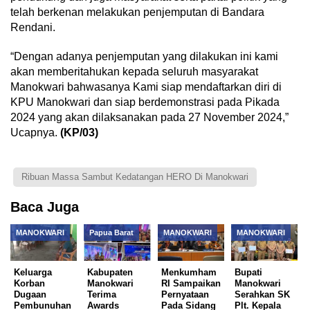
telah berkenan melakukan penjemputan di Bandara
Rendani.
“Dengan adanya penjemputan yang dilakukan ini kami
akan memberitahukan kepada seluruh masyarakat
Manokwari bahwasanya Kami siap mendaftarkan diri di
KPU Manokwari dan siap berdemonstrasi pada Pikada
2024 yang akan dilaksanakan pada 27 November 2024,”
Ucapnya.
(
KP/03)
Ribuan Massa Sambut Kedatangan HERO Di Manokwari
Baca Juga
MANOKWARI
Papua Barat
MANOKWARI
MANOKWARI
Keluarga
Kabupaten
Menkumham
Bupati
Korban
Manokwari
RI Sampaikan
Manokwari
Dugaan
Terima
Pernyataan
Serahkan SK
Pembunuhan
Awards
Pada Sidang
Plt. Kepala