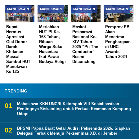
MANOKWARI
MANOKWARI
MANOKWARI
MANOKWARI
Bupati
Meriahkan
Maskot
Pemprov PB
Hermus
HUT PI Ke-
Pesparawi
Akan
Apresiasi
168 Tahun,
Nasional Ke-
Menerima
Giat Donor
Ribuan
XIV Tahun
Penghargaan
Darah,
Warga Suku
2025 “Pit The
di UHC
Khitanan
Nusantara
Conductor”
Awards
Massal
Ikut Pawai
Resmi
Tahun 2024
Sambut HUT
Budaya Religi
Dilaunching
Manokwari
Ke-125
TRENDING
Mahasiswa KKN UNCRI Kelompok VIII Sosialisasikan
Pentingnya Siskamling untuk Perkuat Keamanan Kampung
Udopi
BPSMI Papua Barat Gelar Audisi Peksemida 2026, Siapkan
Delegasi Terbaik Menuju Pekseminas XIX di Jember