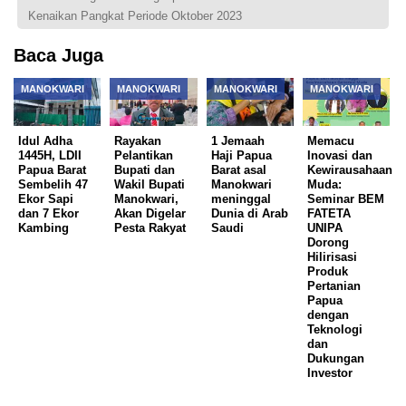
Kenaikan Pangkat Periode Oktober 2023
Baca Juga
MANOKWARI
MANOKWARI
MANOKWARI
MANOKWARI
Idul Adha
Rayakan
1 Jemaah
Memacu
1445H, LDII
Pelantikan
Haji Papua
Inovasi dan
Papua Barat
Bupati dan
Barat asal
Kewirausahaan
Sembelih 47
Wakil Bupati
Manokwari
Muda:
Ekor Sapi
Manokwari,
meninggal
Seminar BEM
dan 7 Ekor
Akan Digelar
Dunia di Arab
FATETA
Kambing
Pesta Rakyat
Saudi
UNIPA
Dorong
Hilirisasi
Produk
Pertanian
Papua
dengan
Teknologi
dan
Dukungan
Investor