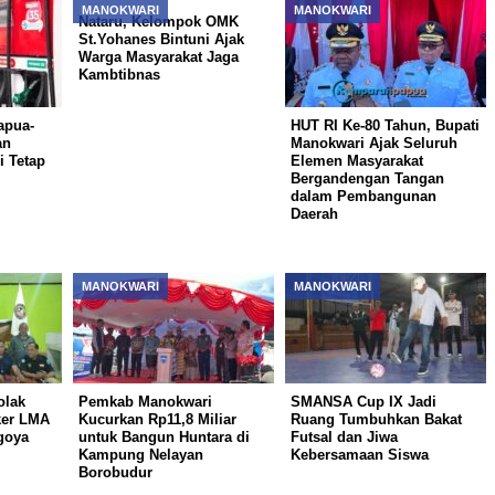
MANOKWARI
MANOKWARI
Nataru, Kelompok OMK
St.Yohanes Bintuni Ajak
Warga Masyarakat Jaga
Kambtibnas
apua-
HUT RI Ke-80 Tahun, Bupati
an
Manokwari Ajak Seluruh
i Tetap
Elemen Masyarakat
Bergandengan Tangan
dalam Pembangunan
Daerah
MANOKWARI
MANOKWARI
olak
Pemkab Manokwari
SMANSA Cup IX Jadi
ker LMA
Kucurkan Rp11,8 Miliar
Ruang Tumbuhkan Bakat
goya
untuk Bangun Huntara di
Futsal dan Jiwa
Kampung Nelayan
Kebersamaan Siswa
Borobudur