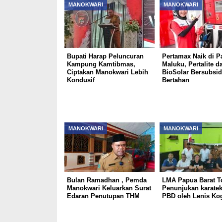
MANOKWARI
MANOKWARI
Bupati Harap Peluncuran
Pertamax Naik di P
Kampung Kamtibmas,
Maluku, Pertalite d
Ciptakan Manokwari Lebih
BioSolar Bersubsid
Kondusif
Bertahan
MANOKWARI
MANOKWARI
Bulan Ramadhan , Pemda
LMA Papua Barat T
Manokwari Keluarkan Surat
Penunjukan karate
Edaran Penutupan THM
PBD oleh Lenis Ko