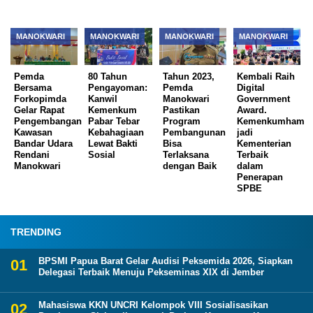
MANOKWARI
MANOKWARI
MANOKWARI
MANOKWARI
Pemda
80 Tahun
Tahun 2023,
Kembali Raih
Bersama
Pengayoman:
Pemda
Digital
Forkopimda
Kanwil
Manokwari
Government
Gelar Rapat
Kemenkum
Pastikan
Award.
Pengembangan
Pabar Tebar
Program
Kemenkumham
Kawasan
Kebahagiaan
Pembangunan
jadi
Bandar Udara
Lewat Bakti
Bisa
Kementerian
Rendani
Sosial
Terlaksana
Terbaik
Manokwari
dengan Baik
dalam
Penerapan
SPBE
TRENDING
BPSMI Papua Barat Gelar Audisi Peksemida 2026, Siapkan
Delegasi Terbaik Menuju Pekseminas XIX di Jember
Mahasiswa KKN UNCRI Kelompok VIII Sosialisasikan