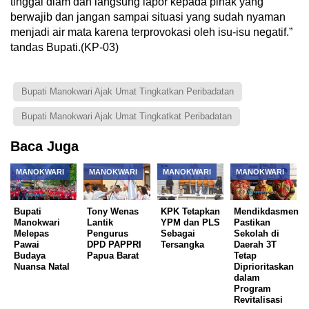
tinggal diam dan langsung lapor kepada pihak yang
berwajib dan jangan sampai situasi yang sudah nyaman
menjadi air mata karena terprovokasi oleh isu-isu negatif.”
tandas Bupati.(KP-03)
Bupati Manokwari Ajak Umat Tingkatkan Peribadatan
Bupati Manokwari Ajak Umat Tingkatkat Peribadatan
Baca Juga
MANOKWARI
MANOKWARI
MANOKWARI
MANOKWARI
Bupati
Tony Wenas
KPK Tetapkan
Mendikdasmen
Manokwari
Lantik
YPM dan PLS
Pastikan
Melepas
Pengurus
Sebagai
Sekolah di
Pawai
DPD PAPPRI
Tersangka
Daerah 3T
Budaya
Papua Barat
Tetap
Nuansa Natal
Diprioritaskan
dalam
Program
Revitalisasi