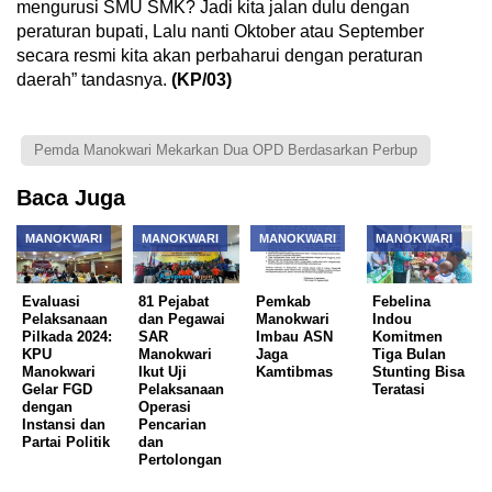
mengurusi SMU SMK? Jadi kita jalan dulu dengan
peraturan bupati, Lalu nanti Oktober atau September
secara resmi kita akan perbaharui dengan peraturan
daerah” tandasnya.
(KP/03)
Pemda Manokwari Mekarkan Dua OPD Berdasarkan Perbup
Baca Juga
MANOKWARI
MANOKWARI
MANOKWARI
MANOKWARI
Evaluasi
81 Pejabat
Pemkab
Febelina
Pelaksanaan
dan Pegawai
Manokwari
Indou
Pilkada 2024:
SAR
Imbau ASN
Komitmen
KPU
Manokwari
Jaga
Tiga Bulan
Manokwari
Ikut Uji
Kamtibmas
Stunting Bisa
Gelar FGD
Pelaksanaan
Teratasi
dengan
Operasi
Instansi dan
Pencarian
Partai Politik
dan
Pertolongan