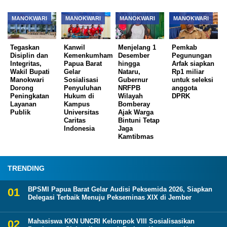
MANOKWARI
MANOKWARI
MANOKWARI
MANOKWARI
Tegaskan
Kanwil
Menjelang 1
Pemkab
Disiplin dan
Kemenkumham
Desember
Pegunungan
Integritas,
Papua Barat
hingga
Arfak siapkan
Wakil Bupati
Gelar
Nataru,
Rp1 miliar
Manokwari
Sosialisasi
Gubernur
untuk seleksi
Dorong
Penyuluhan
NRFPB
anggota
Peningkatan
Hukum di
Wilayah
DPRK
Layanan
Kampus
Bomberay
Publik
Universitas
Ajak Warga
Caritas
Bintuni Tetap
Indonesia
Jaga
Kamtibmas
TRENDING
BPSMI Papua Barat Gelar Audisi Peksemida 2026, Siapkan
Delegasi Terbaik Menuju Pekseminas XIX di Jember
Mahasiswa KKN UNCRI Kelompok VIII Sosialisasikan