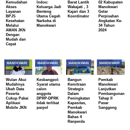
Kemudahan
Indou:
Barat Lantik
02 Kabupaten
Akses
Keluarga Jadi
Wakajati , 3
Manokwari
Layanan
Benteng
Kajari dan 3
Gelar
BPJS
Utama Cegah
Koordinator
Perpisahan
Kesehatan
Narkoba di
Angkatan Ke-
Melalui
Manokwari
34 Tahun
AMAN JKN
2024
Dengan
Mudah dan
Cepat
MANOKWARI
MANOKWARI
MANOKWARI
MANOKWARI
Wulan Akui
Kesbangpol:
Bangun
Pemkab
Mudahnya
Syarat utama
Kemitraan
Manokwari
Ubah Data
calon
Strategis
Lanjutkan
Peserta
anggota
Dalam
Pembangunan
Cukup Pakai
DPRP-DPRK
Peningkatan
Tahap II
Aplikasi
tidak terlibat
Kapasitas,
Pasar
Mobile JKN
parpol
Pemkab
Sanggeng
Manokwari
Bahas 4
Ranperda