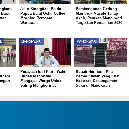
ngkara
Jalin Sinergitas, Polda
Pembangunan Gedung
 Barat
Papua Barat Gelar Coffee
Mambruk Masuki Tahap
atan
Morning Bersama
Akhir, Pemkab Manokwari
Wartawan
Targetkan Peresmian 2026
L
MANOKWARI
MANOKWARI
n
Perayaan Idul Fitri , Wakil
Bupati Hermus : Pilar
sinam
Bupati Manokwari
Pemerintahan yang Kuat
ungan
Mengajak Warga Untuk
Hadirkan Keberagaman
Saling Menghormati
Suku di Manokwari