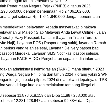
n sama dengan tahun sebelumnya yakni 3.
umlah Penerimaan Negara Pajak (PNPB) di tahun 2023
2.293.650.000 dengan penerimaan Rp.2.406.102.000,
na target sebesar Rp. 1.841 .840.000 dengan penerimaan
am mendekatkan pelayanan kepada masyarakat, pihaknya
pelayanan SI Maleo ( Siap Melayani Anda Lewat Online), Jajan
Daerah), Eazy Passport, Lantatur (Layanan Tnapa Turun),
vite Haji), Layanan POS ( Paspor orang sakit), layanan Ramah
berkas yang telah selesai, Layanan Delivery paspor bagi
passport Merdeka, Layanan SMS Notifikasi paspor selesai,
), Layanan PACE MIDO ( Penyebaran cepat media informasi
ndakan administrasi keimigrasian (TAK) Dimana ditahun 2023
ng Warga Negara Fhilipina dan tahun 2024 7 orang yakni 2 W
gantongi ijin pada pilpres 2024 di manokwari tepatnya di TPS
na yang diduga kuat akan melakukan tambang illegal di
 sebesar 11.873.618.159 dari Dipa 11.887.288.000 atau
 sebesar 12.281.228.647 atau sebesar 99,88% dari Dipa