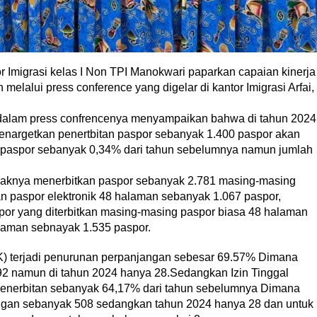
igrasi kelas I Non TPI Manokwari paparkan capaian kinerja
melalui press conference yang digelar di kantor Imigrasi Arfai,
o dalam press confrencenya menyampaikan bahwa di tahun 2024
menargetkan penertbitan paspor sebanyak 1.400 paspor akan
an paspor sebanyak 0,34% dari tahun sebelumnya namun jumlah
haknya menerbitkan paspor sebanyak 2.781 masing-masing
n paspor elektronik 48 halaman sebanyak 1.067 paspor,
por yang diterbitkan masing-masing paspor biasa 48 halaman
alaman sebnayak 1.535 paspor.
TK) terjadi penurunan perpanjangan sebesar 69.57% Dimana
2 namun di tahun 2024 hanya 28.Sedangkan Izin Tinggal
penerbitan sebanyak 64,17% dari tahun sebelumnya Dimana
ngan sebanyak 508 sedangkan tahun 2024 hanya 28 dan untuk