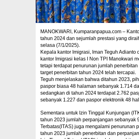
MANOKWARI, Kumparanpapua.com – Kantor Im
tahun 2024 dan sejumlah prestasi yang diraih 
selasa (7/1/2025).
Kepala kantor Imigrasi, Iman Teguh Adiant
kantor Imigrasi kelas I Non TPI Manokwari 
tetapi terdapat penurunan jumlah penerbit
target penerbitan tahun 2024 telah tercapai.
Teguh menjelaskan bahwa ditahun 2023, pi
paspor biasa 48 halaman sebanyak 1.714 da
sedangkan di tahun 2024 terdapat 2.762 pas
sebanyak 1.227 dan paspor elektronik 48 h
Sementara untuk Izin Tinggal Kunjungan (I
tahun 2023 jumlah perpanjangan sebanyak 9
Terbatas(ITAS) juga mengalami penurunan 
tahun 2023 jumlah penerbitan dan perpanja