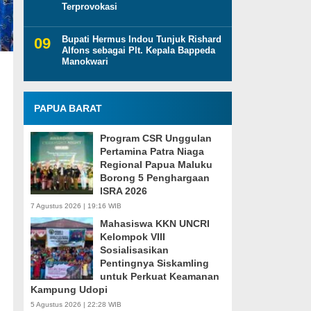
Terprovokasi
Bupati Hermus Indou Tunjuk Rishard
Alfons sebagai Plt. Kepala Bappeda
Manokwari
PAPUA BARAT
Program CSR Unggulan
Pertamina Patra Niaga
Regional Papua Maluku
Borong 5 Penghargaan
ISRA 2026
7 Agustus 2026 | 19:16 WIB
Mahasiswa KKN UNCRI
Kelompok VIII
Sosialisasikan
Pentingnya Siskamling
untuk Perkuat Keamanan
Kampung Udopi
5 Agustus 2026 | 22:28 WIB