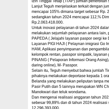
Izin Tinggal Tetap ( ITAP) jumlah penerbita
Lanjut Teguh menjelaskan terkait dengan j
mencapai 105% dimana target sebesar Rp. 
sedangkan tahun 2024 mencapai 112,% Dima
Rp.2.063.418.000.
Untuk inovasi pelayanan di tahun 2024 dal
melakukan sejumlah pelayanan antara lain, 
PAPEDA ( Jelajahi layanan paspor oergi ke 
Layanan PIGI HAJI ( Pelaynan imigrasi Go In
HAM, Aplikasi penyimpanan dan pengambilan 
kelompok rentan, passpor simpatik, layanan 
PINANG ( Pelaporan Informasi Orang Asing
daring online), M- Passpor.
Selain itu, Teguh menyebut bahwa jumlah Ti
pihaknya melakukan deportase kepada 1 ora
Belanda yang melakukan peliputan tanpa men
Pasir Putih dan 5 lainnya merupakan WN Chi
Manokwari dan teluk wondama.
Dan mengenai realisasi anggaran tahun 2023
sebesar 99,89% dan di tahun 2024 realisasi
12.296.393.000.