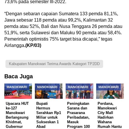
73,6% pada semester III-2022.
“Dengan sebaran capaian Sumatera 133 pemda 81,1%,
Jawa sebesar 118 pemda atau 99,2%, Kalimantan 32
pemda atau 52%, Bali dan Nusa Tenggara 26 pemda atau
51,9%, serta Sulawesi dan Maluku 90 pemda atau 58,4%.
Pemerintah optimistis 75% target bisa dicapai,” tegas
Airlangga
.(KP/03)
Kabupaten Manokwari Terima Awards Kategori TP2DD
Baca Juga
MANOKWARI
MANOKWARI
MANOKWARI
MANOKWARI
Upacara HUT
Bupati
Peningkatan
Perdana,
ke-127
Hermus
Sarana dan
Manokwari
Manokwari
Serahkan Rp1
Prasarana
City Mall
Berlangsung
Miliar untuk
Peribadatan,
Hadirkan
Khidmat,
Sukseskan 1
Masuk
Wahana
Gubernur
Abad
Program 100
Rumah Hantu