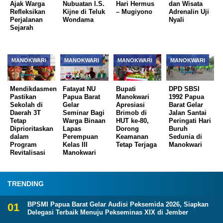
Ajak Warga
Nubuatan I.S.
Hari Hermus
dan Wisata
Refleksikan
Kijne di Teluk
– Mugiyono
Adrenalin Uji
Perjalanan
Wondama
Nyali
Sejarah
MANOKWARI
MANOKWARI
MANOKWARI
MANOKWARI
Mendikdasmen
Fatayat NU
Bupati
DPD SBSI
Pastikan
Papua Barat
Manokwari
1992 Papua
Sekolah di
Gelar
Apresiasi
Barat Gelar
Daerah 3T
Seminar Bagi
Brimob di
Jalan Santai
Tetap
Warga Binaan
HUT ke-80,
Peringati Hari
Diprioritaskan
Lapas
Dorong
Buruh
dalam
Perempuan
Keamanan
Sedunia di
Program
Kelas III
Tetap Terjaga
Manokwari
Revitalisasi
Manokwari
TRENDING
BPSMI Papua Barat Gelar Audisi Peksemida 2026, Siapkan
Delegasi Terbaik Menuju Pekseminas XIX di Jember