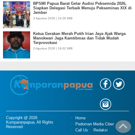
BPSMI Papua Barat Gelar Audisi Peksemida 2026,
Siapkan Delegasi Terbaik Menuju Pekseminas XIX di
Jember
3 Agustus 2026 | 10:28 WIB
Ketua Gerakan Merah Putih Irian Jaya Ajak Warga
Manokwari Jaga Kamtibmas dan Tidak Mudah
Terprovokasi
2 Agustus 2026 | 19:02 WIB
Copyright @ 2026
Home
Kumparanpapua, All Rights
Pedoman Media Ciber
Reserved
Call Us
Redaksi