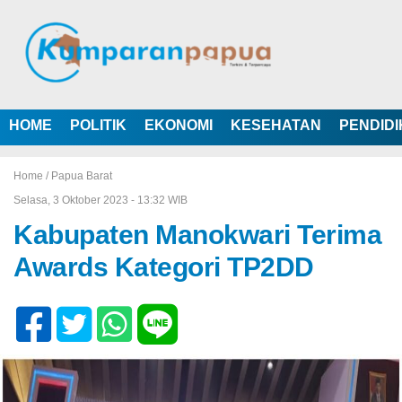
HOME
POLITIK
EKONOMI
KESEHATAN
PENDID
Home /
Papua Barat
Selasa, 3 Oktober 2023 - 13:32 WIB
Kabupaten Manokwari Terima
Awards Kategori TP2DD