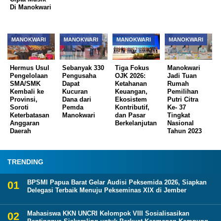
Di Manokwari
MANOKWARI
MANOKWARI
MANOKWARI
MANOKWARI
Hermus Usul
Sebanyak 330
Tiga Fokus
Manokwari
Pengelolaan
Pengusaha
OJK 2026:
Jadi Tuan
SMA/SMK
Dapat
Ketahanan
Rumah
Kembali ke
Kucuran
Keuangan,
Pemilihan
Provinsi,
Dana dari
Ekosistem
Putri Citra
Soroti
Pemda
Kontributif,
Ke- 37
Keterbatasan
Manokwari
dan Pasar
Tingkat
Anggaran
Berkelanjutan
Nasional
Daerah
Tahun 2023
TRENDING
BPSMI Papua Barat Gelar Audisi Peksemida 2026, Siapkan
Delegasi Terbaik Menuju Pekseminas XIX di Jember
Mahasiswa KKN UNCRI Kelompok VIII Sosialisasikan