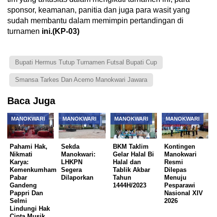
sponsor, keamanan, panitia dan juga para wasit yang
sudah membantu dalam memimpin pertandingan di
turnamen
ini.(KP-03)
Bupati Hermus Tutup Turnamen Futsal Bupati Cup
Smansa Tarkes Dan Acemo Manokwari Jawara
Baca Juga
MANOKWARI
MANOKWARI
MANOKWARI
MANOKWARI
Pahami Hak,
Sekda
BKM Taklim
Kontingen
Nikmati
Manokwari:
Gelar Halal Bi
Manokwari
Karya:
LHKPN
Halal dan
Resmi
Kemenkumham
Segera
Tablik Akbar
Dilepas
Pabar
Dilaporkan
Tahun
Menuju
Gandeng
1444H/2023
Pesparawi
Pappri Dan
Nasional XIV
Selmi
2026
Lindungi Hak
Cipta Musik