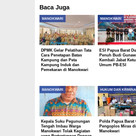
Baca Juga
MANOKWARI
MANOKWARI
DPMK Gelar Pelatihan Tata
ESI Papua Barat D
Cara Penetapan Batas
Penuh Budi Gunaw
Kampung dan Peta
Kembali Jabat Ket
Kampung Induk dan
Umum PB-ESI
Pemekaran di Manokwari
MANOKWARI
HUKUM DAN KRIMINA
Kepala Suku Pegunungan
Polda Papua Barat 
Tengah Imbau Warga
Pengoplos Miras di
Manokwari Tolak Kegiatan
Manokwari
yang Bertentangan Dengan