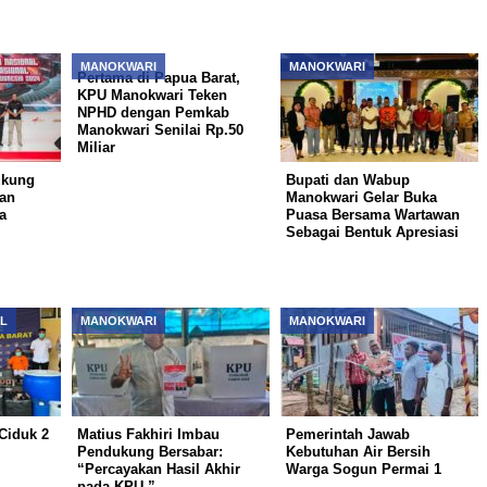
MANOKWARI
MANOKWARI
Pertama di Papua Barat,
KPU Manokwari Teken
NPHD dengan Pemkab
Manokwari Senilai Rp.50
Miliar
ukung
Bupati dan Wabup
an
Manokwari Gelar Buka
ua
Puasa Bersama Wartawan
Sebagai Bentuk Apresiasi
L
MANOKWARI
MANOKWARI
Ciduk 2
Matius Fakhiri Imbau
Pemerintah Jawab
Pendukung Bersabar:
Kebutuhan Air Bersih
“Percayakan Hasil Akhir
Warga Sogun Permai 1
pada KPU ”