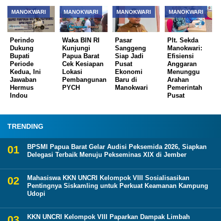
MANOKWARI
MANOKWARI
MANOKWARI
MANOKWARI
Perindo
Waka BIN RI
Pasar
Plt. Sekda
Dukung
Kunjungi
Sanggeng
Manokwari:
Bupati
Papua Barat
Siap Jadi
Efisiensi
Periode
Cek Kesiapan
Pusat
Anggaran
Kedua, Ini
Lokasi
Ekonomi
Menunggu
Jawaban
Pembangunan
Baru di
Arahan
Hermus
PYCH
Manokwari
Pemerintah
Indou
Pusat
TRENDING
BPSMI Papua Barat Gelar Audisi Peksemida 2026, Siapkan
Delegasi Terbaik Menuju Pekseminas XIX di Jember
Mahasiswa KKN UNCRI Kelompok VIII Sosialisasikan
Pentingnya Siskamling untuk Perkuat Keamanan Kampung
Udopi
KKN UNCRI Kelompok VIII Paparkan Dampak Limbah