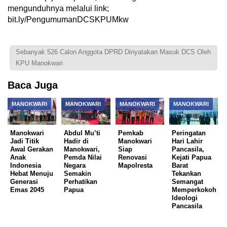
mengunduhnya melalui link;
bit.ly/PengumumanDCSKPUMkw
Sebanyak 526 Calon Anggota DPRD Dinyatakan Masuk DCS Oleh
KPU Manokwari
Baca Juga
MANOKWARI
MANOKWARI
MANOKWARI
MANOKWARI
Manokwari
Abdul Mu’ti
Pemkab
Peringatan
Jadi Titik
Hadir di
Manokwari
Hari Lahir
Awal Gerakan
Manokwari,
Siap
Pancasila,
Anak
Pemda Nilai
Renovasi
Kejati Papua
Indonesia
Negara
Mapolresta
Barat
Hebat Menuju
Semakin
Tekankan
Generasi
Perhatikan
Semangat
Emas 2045
Papua
Memperkokoh
Ideologi
Pancasila