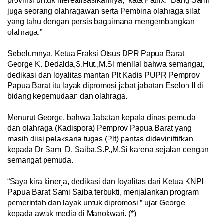
provinsi untuk merealisasikannya,” kata Patrix. “Bang Sami
juga seorang olahragawan serta Pembina olahraga silat
yang tahu dengan persis bagaimana mengembangkan
olahraga.”
Sebelumnya, Ketua Fraksi Otsus DPR Papua Barat
George K. Dedaida,S.Hut.,M.Si menilai bahwa semangat,
dedikasi dan loyalitas mantan Plt Kadis PUPR Pemprov
Papua Barat itu layak dipromosi jabat jabatan Eselon II di
bidang kepemudaan dan olahraga.
Menurut George, bahwa Jabatan kepala dinas pemuda
dan olahraga (Kadispora) Pemprov Papua Barat yang
masih diisi pelaksana tugas (Plt) pantas dideviniftifkan
kepada Dr Sami D. Saiba,S.P.,M.Si karena sejalan dengan
semangat pemuda.
“Saya kira kinerja, dedikasi dan loyalitas dari Ketua KNPI
Papua Barat Sami Saiba terbukti, menjalankan program
pemerintah dan layak untuk dipromosi,” ujar George
kepada awak media di Manokwari. (*)