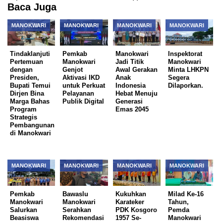
Baca Juga
MANOKWARI
MANOKWARI
MANOKWARI
MANOKWARI
Tindaklanjuti
Pemkab
Manokwari
Inspektorat
Pertemuan
Manokwari
Jadi Titik
Manokwari
dengan
Genjot
Awal Gerakan
Minta LHKPN
Presiden,
Aktivasi IKD
Anak
Segera
Bupati Temui
untuk Perkuat
Indonesia
Dilaporkan.
Dirjen Bina
Pelayanan
Hebat Menuju
Marga Bahas
Publik Digital
Generasi
Program
Emas 2045
Strategis
Pembangunan
di Manokwari
MANOKWARI
MANOKWARI
MANOKWARI
MANOKWARI
Pemkab
Bawaslu
Kukuhkan
Milad Ke-16
Manokwari
Manokwari
Karateker
Tahun,
Salurkan
Serahkan
PDK Kosgoro
Pemda
Beasiswa
Rekomendasi
1957 Se-
Manokwari