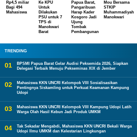
Rp4,5 miliar
Ke KPU
Papua Barat,
Mou Bersama
Bagi 494
Untuk
Pangaribuan
STKIP
Mahasiswa
Dilakukan
Harap Kader
Muhammadiyah
PSU untuk 7
Kosgoro Jadi
Manokwari
TPS di
Ujung
Manokwari
Tombak
Barat
Pembangunan
TRENDING
BPSMI Papua Barat Gelar Audisi Peksemida 2026, Siapkan
Delegasi Terbaik Menuju Pekseminas XIX di Jember
Mahasiswa KKN UNCRI Kelompok VIII Sosialisasikan
Pentingnya Siskamling untuk Perkuat Keamanan Kampung
Udopi
Mahasiswa KKN UNCRI Kelompok VIII Kampung Udopi Latih
Warga Olah Hasil Kebun Jadi Produk UMKM
Tak Sekadar Mengabdi, Mahasiswa KKN UNCRI Bekali Warga
Udopi Ilmu UMKM dan Kelestarian Lingkungan