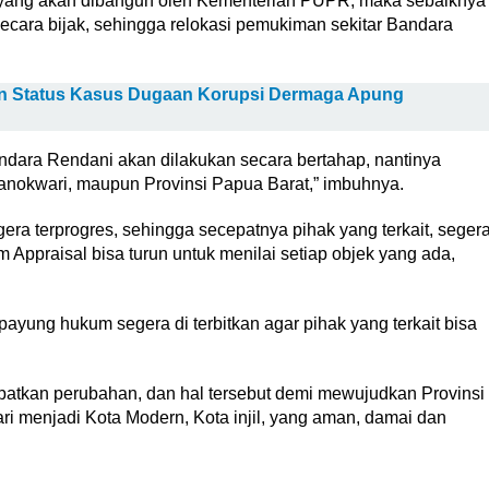
n, yang akan dibangun oleh Kementerian PUPR, maka sebaiknya
ecara bijak, sehingga relokasi pemukiman sekitar Bandara
kan Status Kasus Dugaan Korupsi Dermaga Apung
ndara Rendani akan dilakukan secara bertahap, nantinya
nokwari, maupun Provinsi Papua Barat,” imbuhnya.
era terprogres, sehingga secepatnya pihak yang terkait, seger
Appraisal bisa turun untuk menilai setiap objek yang ada,
ayung hukum segera di terbitkan agar pihak yang terkait bisa
patkan perubahan, dan hal tersebut demi mewujudkan Provinsi
 menjadi Kota Modern, Kota injil, yang aman, damai dan