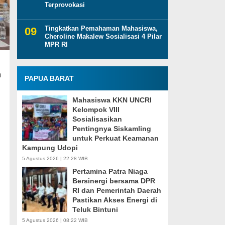
Terprovokasi
Tingkatkan Pemahaman Mahasiswa,
Cheroline Makalew Sosialisasi 4 Pilar
MPR RI
n
PAPUA BARAT
Mahasiswa KKN UNCRI
Kelompok VIII
Sosialisasikan
Pentingnya Siskamling
untuk Perkuat Keamanan
Kampung Udopi
5 Agustus 2026 | 22:28 WIB
Pertamina Patra Niaga
Bersinergi bersama DPR
RI dan Pemerintah Daerah
Pastikan Akses Energi di
Teluk Bintuni
5 Agustus 2026 | 08:22 WIB