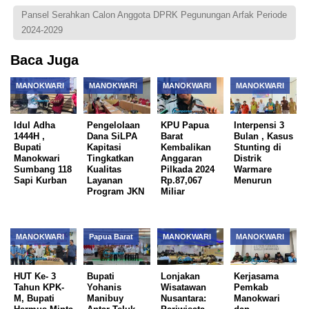
Pansel Serahkan Calon Anggota DPRK Pegunungan Arfak Periode
2024-2029
Baca Juga
MANOKWARI
MANOKWARI
MANOKWARI
MANOKWARI
Idul Adha
Pengelolaan
KPU Papua
Interpensi 3
1444H ,
Dana SiLPA
Barat
Bulan , Kasus
Bupati
Kapitasi
Kembalikan
Stunting di
Manokwari
Tingkatkan
Anggaran
Distrik
Sumbang 118
Kualitas
Pilkada 2024
Warmare
Sapi Kurban
Layanan
Rp.87,067
Menurun
Program JKN
Miliar
MANOKWARI
Papua Barat
MANOKWARI
MANOKWARI
HUT Ke- 3
Bupati
Lonjakan
Kerjasama
Tahun KPK-
Yohanis
Wisatawan
Pemkab
M, Bupati
Manibuy
Nusantara:
Manokwari