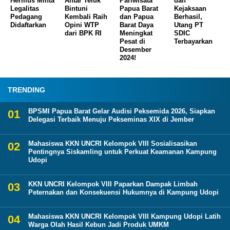
Hermus Minta
Antar Teluk
Pariwisata
dan
Legalitas
Bintuni
Papua Barat
Kejaksaan
Pedagang
Kembali Raih
dan Papua
Berhasil,
Didaftarkan
Opini WTP
Barat Daya
Utang PT
dari BPK RI
Meningkat
SDIC
Pesat di
Terbayarkan
Desember
2024!
TRENDING
BPSMI Papua Barat Gelar Audisi Peksemida 2026, Siapkan
Delegasi Terbaik Menuju Pekseminas XIX di Jember
Mahasiswa KKN UNCRI Kelompok VIII Sosialisasikan
Pentingnya Siskamling untuk Perkuat Keamanan Kampung
Udopi
KKN UNCRI Kelompok VIII Paparkan Dampak Limbah
Peternakan dan Konsekuensi Hukumnya di Kampung Udopi
Mahasiswa KKN UNCRI Kelompok VIII Kampung Udopi Latih
Warga Olah Hasil Kebun Jadi Produk UMKM