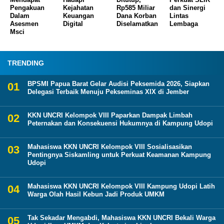
Pengakuan
Kejahatan
Rp585 Miliar
dan Sinergi
Dalam
Keuangan
Dana Korban
Lintas
Asesmen
Digital
Diselamatkan
Lembaga
Msci
TRENDING
BPSMI Papua Barat Gelar Audisi Peksemida 2026, Siapkan
Delegasi Terbaik Menuju Pekseminas XIX di Jember
KKN UNCRI Kelompok VIII Paparkan Dampak Limbah
Peternakan dan Konsekuensi Hukumnya di Kampung Udopi
Mahasiswa KKN UNCRI Kelompok VIII Sosialisasikan
Pentingnya Siskamling untuk Perkuat Keamanan Kampung
Udopi
Mahasiswa KKN UNCRI Kelompok VIII Kampung Udopi Latih
Warga Olah Hasil Kebun Jadi Produk UMKM
Tak Sekadar Mengabdi, Mahasiswa KKN UNCRI Bekali Warga