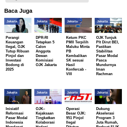
Baca Juga
Jakarta
Jakarta
Jakarta
Jakarta
Perangi
DPR-RI
Ketum PKC
OJK Tunjuk
Keuangan
Tetapkan 5
PMII Terpilih
Plt Dirut BEI,
Ilegal, OJK
Calon
Maluku Minta
Pastikan
Tutup Ribuan
Anggota
PB
Stabilitas
Pinjol dan
Dewan
Kembalikan
Pasar Modal
Investasi
Komisiasi
SK sesuai
Pasca
Bodong di
OJK Jakarta
Hasil
Mundurnya
2025
Konfercab -
Iman
VIII
Rachman
Jakarta
Jakarta
Jakarta
Jakarta
Inisiatif
OJK–
Operasi
Dukung
Reformasi
Kejaksaan
Besar OJK:
Akselerasi
Pasar Modal
Tingkatkan
951 Pinjol
Program 3
Indonesia
Kolaborasi
Ilegal
Juta Rumah,
Mendapat
Hadapi
Ditutup,
Perkuat SLIK