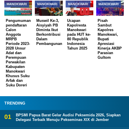
MANOKWARI
MANOKWARI
MANOKWARI
MANOKWARI
Pengumuman
Muswil Ke-3,
Ucapan
Pisah
pendaftaran
Aisyiyah PB
Kapolresta
Sambut
Calon
Diminta Ikut
Manokwari
Kapolres
Anggota
Berkontribusi
pada HUT ke-
Manokwari,
MRPB
Dalam
80 Republik
Bupati
Periode 2023-
Pembangunan
Indonesia
Apresiasi
2028 Unsur
Tahun 2025
Kinerja AKBP
Adat dan
Parasian
Perempuan
Gultom
Perwakilan
Kabupaten
Manokwari
Khusus Suku
Arfak dan
Suku Doreri
TRENDING
BPSMI Papua Barat Gelar Audisi Peksemida 2026, Siapkan
Delegasi Terbaik Menuju Pekseminas XIX di Jember