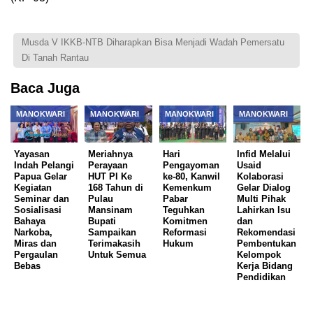
Musda V IKKB-NTB Diharapkan Bisa Menjadi Wadah Pemersatu
Di Tanah Rantau
Baca Juga
MANOKWARI
MANOKWARI
MANOKWARI
MANOKWARI
Yayasan
Meriahnya
Hari
Infid Melalui
Indah Pelangi
Perayaan
Pengayoman
Usaid
Papua Gelar
HUT PI Ke
ke-80, Kanwil
Kolaborasi
Kegiatan
168 Tahun di
Kemenkum
Gelar Dialog
Seminar dan
Pulau
Pabar
Multi Pihak
Sosialisasi
Mansinam
Teguhkan
Lahirkan Isu
Bahaya
Bupati
Komitmen
dan
Narkoba,
Sampaikan
Reformasi
Rekomendasi
Miras dan
Terimakasih
Hukum
Pembentukan
Pergaulan
Untuk Semua
Kelompok
Bebas
Kerja Bidang
Pendidikan