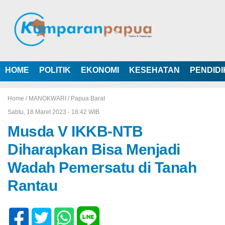
HOME
POLITIK
EKONOMI
KESEHATAN
PENDID
Home /
MANOKWARI
/
Papua Barat
Sabtu, 18 Maret 2023 - 18:42 WIB
Musda V IKKB-NTB
Diharapkan Bisa Menjadi
Wadah Pemersatu di Tanah
Rantau