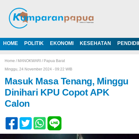
HOME
POLITIK
EKONOMI
KESEHATAN
PENDID
Home /
MANOKWARI
/
Papua Barat
Minggu, 24 November 2024 - 09:22 WIB
Masuk Masa Tenang, Minggu
Dinihari KPU Copot APK
Calon