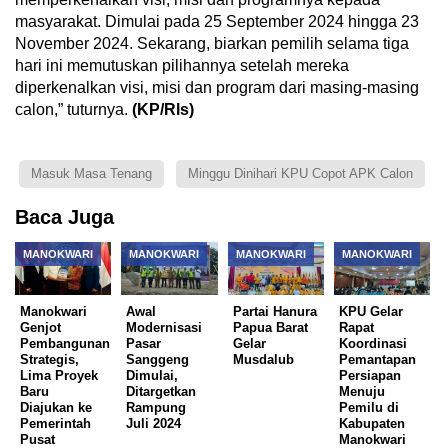
masyarakat. Dimulai pada 25 September 2024 hingga 23
November 2024. Sekarang, biarkan pemilih selama tiga
hari ini memutuskan pilihannya setelah mereka
diperkenalkan visi, misi dan program dari masing-masing
calon,” tuturnya.
(KP/Rls)
Masuk Masa Tenang
Minggu Dinihari KPU Copot APK Calon
Baca Juga
MANOKWARI
MANOKWARI
MANOKWARI
MANOKWARI
Manokwari
Awal
Partai Hanura
KPU Gelar
Genjot
Modernisasi
Papua Barat
Rapat
Pembangunan
Pasar
Gelar
Koordinasi
Strategis,
Sanggeng
Musdalub
Pemantapan
Lima Proyek
Dimulai,
Persiapan
Baru
Ditargetkan
Menuju
Diajukan ke
Rampung
Pemilu di
Pemerintah
Juli 2024
Kabupaten
Pusat
Manokwari