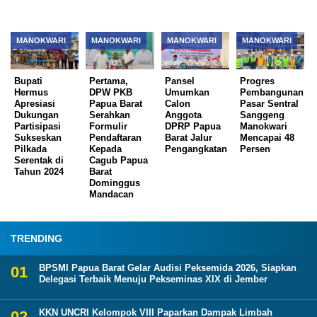
MANOKWARI
MANOKWARI
MANOKWARI
MANOKWARI
Bupati
Pertama,
Pansel
Progres
Hermus
DPW PKB
Umumkan
Pembangunan
Apresiasi
Papua Barat
Calon
Pasar Sentral
Dukungan
Serahkan
Anggota
Sanggeng
Partisipasi
Formulir
DPRP Papua
Manokwari
Sukseskan
Pendaftaran
Barat Jalur
Mencapai 48
Pilkada
Kepada
Pengangkatan
Persen
Serentak di
Cagub Papua
Tahun 2024
Barat
Dominggus
Mandacan
TRENDING
BPSMI Papua Barat Gelar Audisi Peksemida 2026, Siapkan
Delegasi Terbaik Menuju Pekseminas XIX di Jember
KKN UNCRI Kelompok VIII Paparkan Dampak Limbah