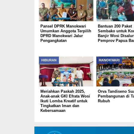
Pansel DPRK Manokwari
Bantuan 200 Paket
Umumkan Anggota Terpilih
Sembako untuk Ko
DPRD Manokwari Jalur
Banjir Wosi Disalu
Pengangkatan
Pemprov Papua Bar
HIBURAN
MANOKWARI
Meriahkan Paskah 2025,
Orva Tandiseno Su
Anak-anak GKI Efrata Wosi
Pembangunan di T
Ikuti Lomba Kreatif untuk
Rubuh
Tingkatkan Iman dan
Kebersamaan