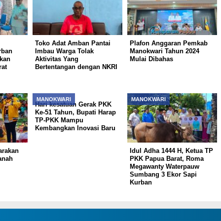
Toko Adat Amban Pantai
Plafon Anggaran Pemkab
rban
Imbau Warga Tolak
Manokwari Tahun 2024
rkan
Aktivitas Yang
Mulai Dibahas
at
Bertentangan dengan NKRI
MANOKWARI
MANOKWARI
Hari kesatuan Gerak PKK
Ke-51 Tahun, Bupati Harap
TP-PKK Mampu
Kembangkan Inovasi Baru
arakan
Idul Adha 1444 H, Ketua TP
anah
PKK Papua Barat, Roma
Megawanty Waterpauw
Sumbang 3 Ekor Sapi
Kurban