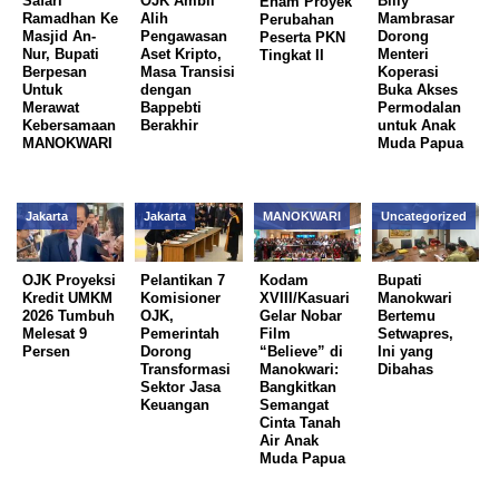
Safari
OJK Ambil
Billy
Enam Proyek
Ramadhan Ke
Alih
Mambrasar
Perubahan
Masjid An-
Pengawasan
Dorong
Peserta PKN
Nur, Bupati
Aset Kripto,
Menteri
Tingkat II
Berpesan
Masa Transisi
Koperasi
Untuk
dengan
Buka Akses
Merawat
Bappebti
Permodalan
Kebersamaan
Berakhir
untuk Anak
MANOKWARI
Muda Papua
Jakarta
Jakarta
MANOKWARI
Uncategorized
OJK Proyeksi
Pelantikan 7
Kodam
Bupati
Kredit UMKM
Komisioner
XVIII/Kasuari
Manokwari
2026 Tumbuh
OJK,
Gelar Nobar
Bertemu
Melesat 9
Pemerintah
Film
Setwapres,
Persen
Dorong
“Believe” di
Ini yang
Transformasi
Manokwari:
Dibahas
Sektor Jasa
Bangkitkan
Keuangan
Semangat
Cinta Tanah
Air Anak
Muda Papua