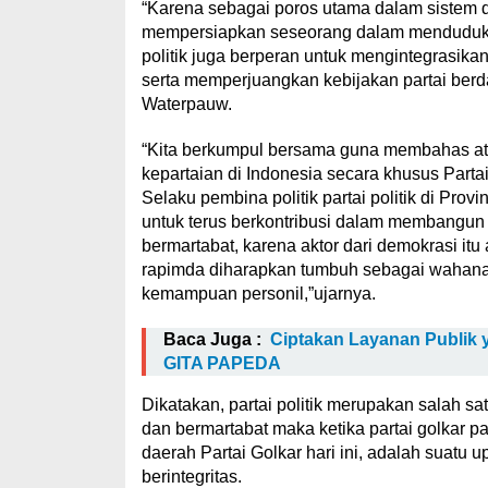
“Karena sebagai poros utama dalam sistem d
mempersiapkan seseorang dalam menduduki jab
politik juga berperan untuk mengintegrasikan
serta memperjuangkan kebijakan partai berd
Waterpauw.
“Kita berkumpul bersama guna membahas ata
kepartaian di Indonesia secara khusus Parta
Selaku pembina politik partai politik di Prov
untuk terus berkontribusi dalam membangun
bermartabat, karena aktor dari demokrasi itu a
rapimda diharapkan tumbuh sebagai wahana 
kemampuan personil,”ujarnya.
Baca Juga :
Ciptakan Layanan Publik 
GITA PAPEDA
Dikatakan, partai politik merupakan salah s
dan bermartabat maka ketika partai golkar p
daerah Partai Golkar hari ini, adalah suatu
berintegritas.