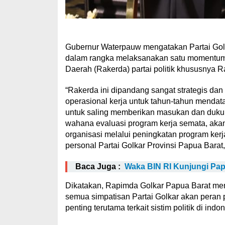
Gubernur Waterpauw mengatakan Partai Golo
dalam rangka melaksanakan satu momentum po
Daerah (Rakerda) partai politik khususnya R
“Rakerda ini dipandang sangat strategis d
operasional kerja untuk tahun-tahun mendat
untuk saling memberikan masukan dan dukun
wahana evaluasi program kerja semata, akan
organisasi melalui peningkatan program ke
personal Partai Golkar Provinsi Papua Barat,
Baca Juga :
Waka BIN RI Kunjungi Pa
Dikatakan, Rapimda Golkar Papua Barat meng
semua simpatisan Partai Golkar akan peran pa
penting terutama terkait sistim politik di indo