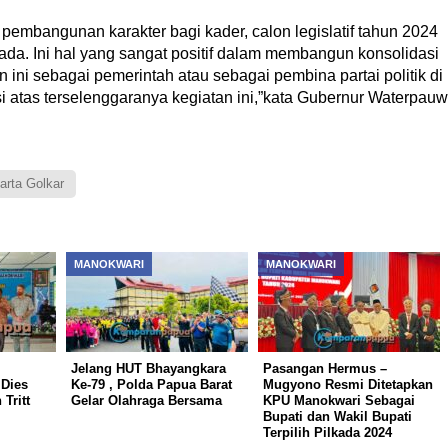
 pembangunan karakter bagi kader, calon legislatif tahun 2024
ng ada. Ini hal yang sangat positif dalam membangun konsolidasi
an ini sebagai pemerintah atau sebagai pembina partai politik di
 atas terselenggaranya kegiatan ini,”kata Gubernur Waterpauw
rta Golkar
MANOKWARI
MANOKWARI
Jelang HUT Bhayangkara
Pasangan Hermus –
Dies
Ke-79 , Polda Papua Barat
Mugyono Resmi Ditetapkan
Tritt
Gelar Olahraga Bersama
KPU Manokwari Sebagai
Bupati dan Wakil Bupati
Terpilih Pilkada 2024