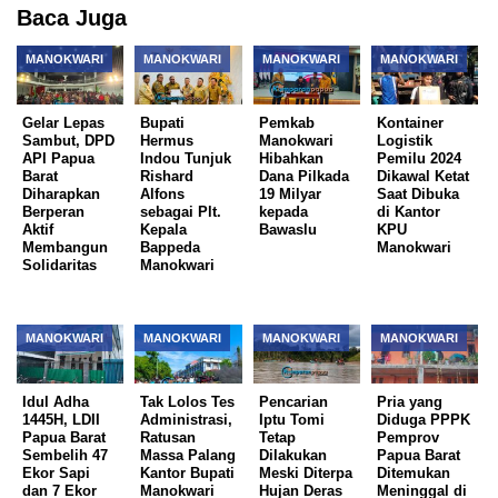
Baca Juga
MANOKWARI
MANOKWARI
MANOKWARI
MANOKWARI
Gelar Lepas
Bupati
Pemkab
Kontainer
Sambut, DPD
Hermus
Manokwari
Logistik
API Papua
Indou Tunjuk
Hibahkan
Pemilu 2024
Barat
Rishard
Dana Pilkada
Dikawal Ketat
Diharapkan
Alfons
19 Milyar
Saat Dibuka
Berperan
sebagai Plt.
kepada
di Kantor
Aktif
Kepala
Bawaslu
KPU
Membangun
Bappeda
Manokwari
Solidaritas
Manokwari
MANOKWARI
MANOKWARI
MANOKWARI
MANOKWARI
Idul Adha
Tak Lolos Tes
Pencarian
Pria yang
1445H, LDII
Administrasi,
Iptu Tomi
Diduga PPPK
Papua Barat
Ratusan
Tetap
Pemprov
Sembelih 47
Massa Palang
Dilakukan
Papua Barat
Ekor Sapi
Kantor Bupati
Meski Diterpa
Ditemukan
dan 7 Ekor
Manokwari
Hujan Deras
Meninggal di