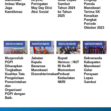
Imbau Warga
Peringatan
Sambut
Pemda
Jaga
May Day Diisi
Tahun 2024
Manokwari
Kamtibmas
Aksi Sosial
ke Tahun
Terima SK
2025
Kenaikan
Pangkat
Periode
Oktober 2023
MANOKWARI
MANOKWARI
MANOKWARI
MANOKWARI
Musprovlub
Jabatan
Bupati
Dekranasda
PGPI
Kepala
Hermus : HUT
Kabupaten
Diharapkan
Basarnas
RI Ke-80
Manokwari
Tingkatkan
Manokwari
Momentum
Gelar
Kualitas Tata
Diserahterimakan
Perkuat
Perayaan
Pengelolaan
Kedaulatan
Lepas
Pemerintahan
NKRI ‎
Sambut
dan
Organisasi
PGPI dengan
Baik.