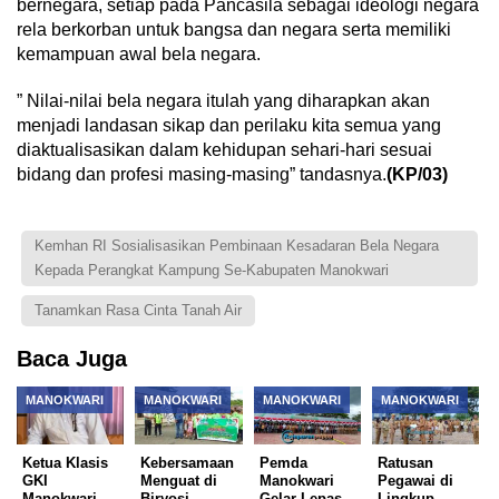
bernegara, setiap pada Pancasila sebagai ideologi negara
rela berkorban untuk bangsa dan negara serta memiliki
kemampuan awal bela negara.
” Nilai-nilai bela negara itulah yang diharapkan akan
menjadi landasan sikap dan perilaku kita semua yang
diaktualisasikan dalam kehidupan sehari-hari sesuai
bidang dan profesi masing-masing” tandasnya.
(KP/03)
Kemhan RI Sosialisasikan Pembinaan Kesadaran Bela Negara
Kepada Perangkat Kampung Se-Kabupaten Manokwari
Tanamkan Rasa Cinta Tanah Air
Baca Juga
MANOKWARI
MANOKWARI
MANOKWARI
MANOKWARI
Ketua Klasis
Kebersamaan
Pemda
Ratusan
GKI
Menguat di
Manokwari
Pegawai di
Manokwari
Biryosi,
Gelar Lepas
Lingkup